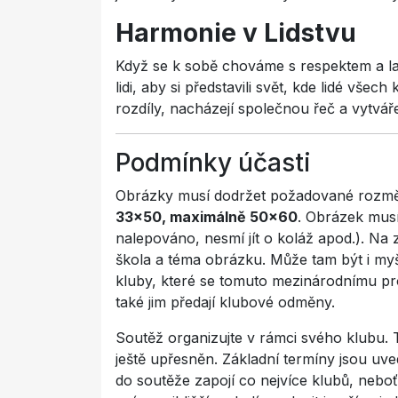
Harmonie v Lidstvu
Když se k sobě chováme s respektem a la
lidi, aby si představili svět, kde lidé všec
rozdíly, nacházejí společnou řeč a vytváře
Podmínky účasti
Obrázky musí dodržet požadované rozmě
33x50, maximálně 50x
60
. Obrázek musí
nalepováno, nesmí jít o koláž apod.). Na
škola a téma obrázku. Může tam být i myšl
kluby, které se tomuto mezinárodnímu pro
také jim předají klubové odměny.
Soutěž organizujte v rámci svého klubu.
ještě upřesněn. Základní termíny jsou uv
do soutěže zapojí co nejvíce klubů, nebo