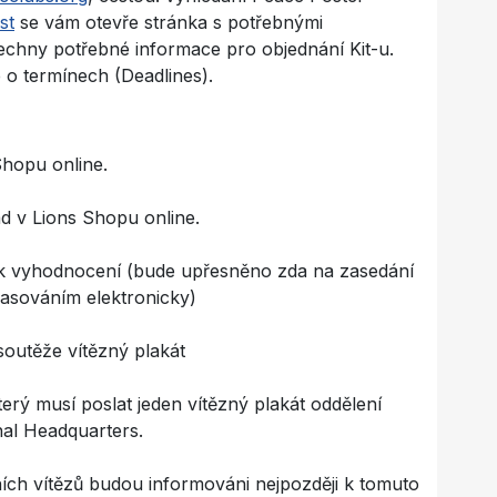
st
se vám otevře stránka s potřebnými
echny potřebné informace pro objednání Kit-u.
 o termínech (Deadlines).
Shopu online.
d v Lions Shopu online.
ů k vyhodnocení (bude upřesněno zda na zasedání
lasováním elektronicky)
 soutěže vítězný plakát
erý musí poslat jeden vítězný plakát oddělení
onal Headquarters.
ních vítězů budou informováni nejpozději k tomuto