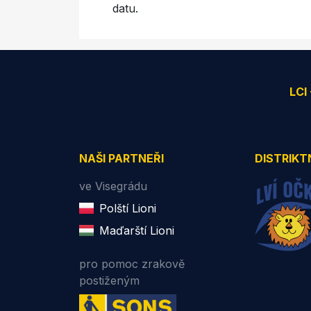
datu.
LCI
NAŠI PARTNEŘI
DISTRIKT
ve Visegrádu
Polští Lioni
Maďarští Lioni
pro pomoc zrakově
postiženým