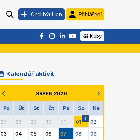
Chci být Lion
Přihlášení
Kluby
Kalendář aktivit
SRPEN 2026
Po
Út
St
Čt
Pá
So
Ne
1
27
28
29
30
31
01
02
03
04
05
06
07
08
09