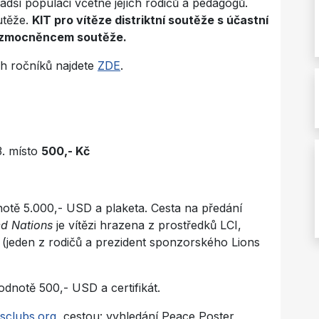
mladší populaci včetně jejích rodičů a pedagogů.
utěže.
KIT pro vítěze distriktní soutěže s účastní
n zmocněncem soutěže.
ch ročníků najdete
ZDE
.
. místo
500,- Kč
notě 5.000,- USD a plaketa. Cesta na předání
ed Nations
je vítězi hrazena z prostředků LCI,
(jeden z rodičů a prezident sponzorského Lions
dnotě 500,- USD a certifikát.
nsclubs.org
, cestou: vyhledání Peace Poster