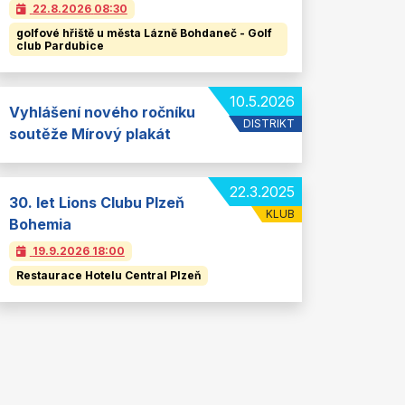
22.8.2026
08:30
golfové hřiště u města Lázně Bohdaneč - Golf
club Pardubice
10.5.2026
Vyhlášení nového ročníku
DISTRIKT
soutěže Mírový plakát
22.3.2025
30. let Lions Clubu Plzeň
KLUB
Bohemia
19.9.2026
18:00
Restaurace Hotelu Central Plzeň