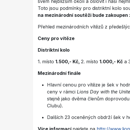
svém nejbližším okolí a oslovit i naší nej
Toto jsou podmínky pro distriktní kolo so
na mezinárodní soutěži bude zakoupe
Přehled mezinárodních vítězů z předešlý
Ceny pro vítěze
Distriktní kolo
1.
místo
1.500,- Kč,
2. místo
1.000,- Kč
a 3
Mezinárodní finále
Hlavní cenou pro vítěze je šek v hod
ceny v rámci
Lions Day with the Unit
stejně jako dvěma členům doprovodu 
Clubu).
Dalších 23 oceněných obdrží šek v ho
Více informací
najdete na
http://www.lio