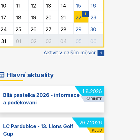
10
11
12
13
14
15
16
1
17
18
19
20
21
22
23
24
25
26
27
28
29
30
31
01
02
03
04
05
06
Aktivit v dalším měsíci:
1
Hlavní aktuality
1.8.2026
Bílá pastelka 2026 - informace
KABINET
a poděkování
26.7.2026
LC Pardubice - 13. Lions Golf
KLUB
Cup