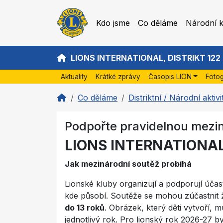
Kdo jsme
Co děláme
Národní 
LIONS INTERNATIONAL, DISTRIKT 122
Aktuality
Krátké zprávy
Časopis LION
Fotog
Co děláme
Distriktní / Národní aktivi
Podpořte pravidelnou mezin
LIONS INTERNATIONA
Jak mezinárodní soutěž probíhá
Lionské kluby organizují a podporují účast
kde působí. Soutěže se mohou zúčastnit ž
do 13 roků
. Obrázek, který děti vytvoří,
jednotlivý rok. Pro lionský rok 2026-27 by