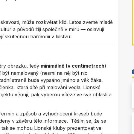
skavostí, může rozkvétat klid. Letos zveme mladé
h kultur a původů žijí společně v míru — oslavují
jí skutečnou harmonii v lidstvu.
ry obrázku, tedy
minimálně (v centimetrech)
 být namalovaný (nesmí na něj být nic
 zadní straně bude vypsáno jméno a věk žáka,
enka, která dítě při malování vedla. Lionské
jektu věnují, pak vyberou vítěze ve své oblasti a
 Termín a způsob a vyhodnocení kreseb bude
edeny v závěru této informace. Těším se, že se
ť tak se mohou Lionské kluby prezentovat ve