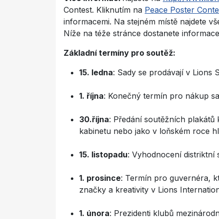
Contest. Kliknutím na
Peace Poster Conte
informacemi. Na stejném místě najdete vš
Níže na téže stránce dostanete informace
Základní termíny pro soutěž:
15. ledna
: Sady se prodávají v Lions 
1. října
: Konečný termín pro nákup sa
30.října
: Předání soutěžních plakát
kabinetu nebo jako v loňském roce h
15. listopadu
: Vyhodnocení distriktní
1. prosince
: Termín pro guvernéra, kt
značky a kreativity v Lions Internati
1. února
: Prezidenti klubů mezinárod