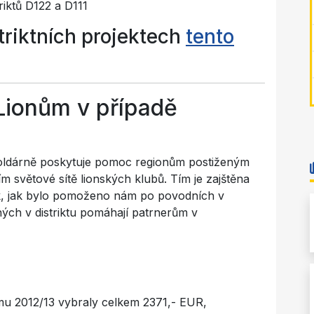
iktů D122 a D111
striktních projektech
tento
Lionům v případě
oldárně poskytuje pomoc regionům postiženým
ím světové sítě lionských klubů. Tím je zajštěna
k, jak bylo pomoženo nám po povodních v
ých v distriktu pomáhají patrnerům v
mu 2012/13 vybraly celkem 2371,- EUR,