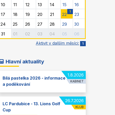
10
11
12
13
14
15
16
1
17
18
19
20
21
22
23
24
25
26
27
28
29
30
31
01
02
03
04
05
06
Aktivit v dalším měsíci:
1
Hlavní aktuality
1.8.2026
Bílá pastelka 2026 - informace
KABINET
a poděkování
26.7.2026
LC Pardubice - 13. Lions Golf
KLUB
Cup