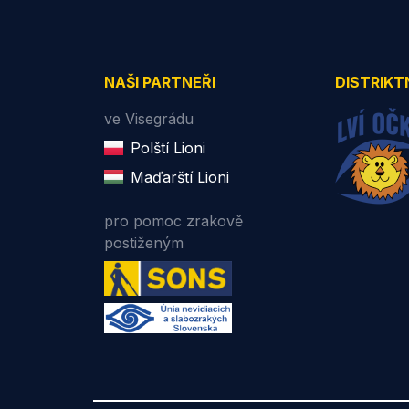
NAŠI PARTNEŘI
DISTRIKT
ve Visegrádu
Polští Lioni
Maďarští Lioni
pro pomoc zrakově
postiženým