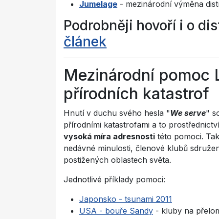
Jumelage
- mezinárodní výměna distr
Podrobněji hovoří i o di
článek
Mezinárodní pomoc 
přírodních katastrof
Hnutí v duchu svého hesla "
We serve
" s
přírodními katastrofami a to prostřednictv
vysoká míra adresnosti
této pomoci. Ta
nedávné minulosti, členové klubů sdružen
postižených oblastech světa.
Jednotlivé příklady pomoci:
Japonsko - tsunami 2011
USA - bouře Sandy
- kluby na přelo