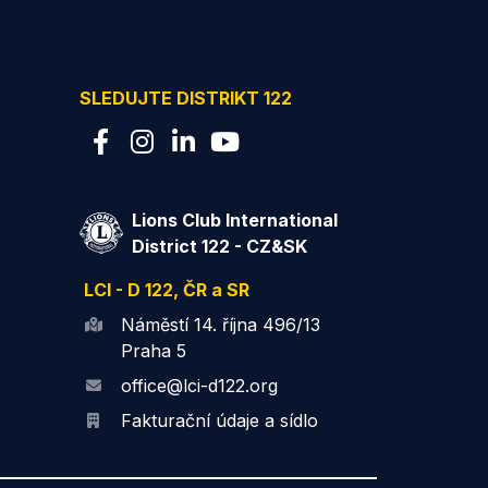
SLEDUJTE DISTRIKT 122
Lions Club International
District 122 - CZ&SK
LCI - D 122, ČR a SR
Náměstí 14. října 496/13
Praha 5
office@lci-d122.org
Fakturační údaje a sídlo