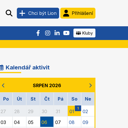
Chci být Lion
Přihlášení
Kluby
Kalendář aktivit
SRPEN 2026
Po
Út
St
Čt
Pá
So
Ne
1
27
28
29
30
31
01
02
03
04
05
06
07
08
09