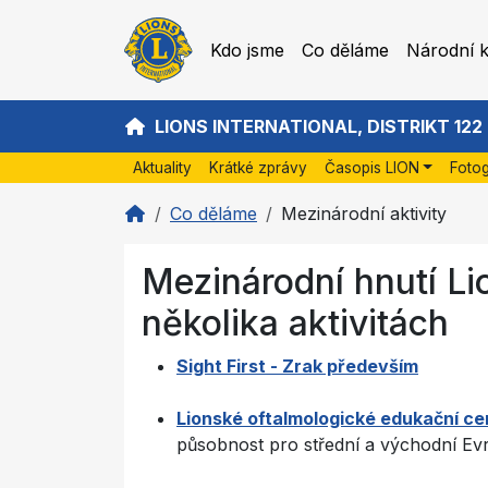
Kdo jsme
Co děláme
Národní 
LIONS INTERNATIONAL, DISTRIKT 122
Aktuality
Krátké zprávy
Časopis LION
Fotog
Co děláme
Mezinárodní aktivity
Mezinárodní hnutí Li
několika aktivitách
Sight First - Zrak především
Lionské oftalmologické edukační c
působnost pro střední a východní Ev