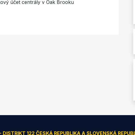
rkový účet centrály v Oak Brooku
 - DISTRIKT 122 ČESKÁ REPUBLIKA A SLOVENSKÁ REPUB