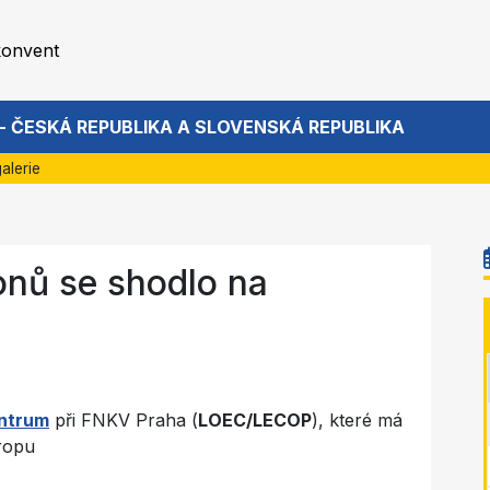
konvent
 - ČESKÁ REPUBLIKA A SLOVENSKÁ REPUBLIKA
alerie
onů se shodlo na
entrum
při FNKV Praha (
LOEC/LECOP
), které má
ropu