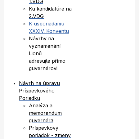
1.VDG
Ku kandidatúre na
2.VDG
K usporiadaniu
XXXIV. Konventu
Návrhy na
vyznamenání
Lionů
adresujte přímo
guvernérovi
Návrh na úpravu
Príspevkového
Poriadku
Analýza a
memorandum
guvernéra
Príspevkový
poriadok - zmeny