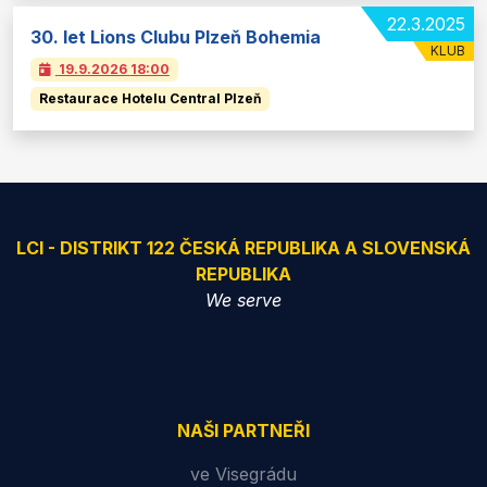
22.3.2025
30. let Lions Clubu Plzeň Bohemia
KLUB
19.9.2026
18:00
Restaurace Hotelu Central Plzeň
LCI - DISTRIKT 122 ČESKÁ REPUBLIKA A SLOVENSKÁ
REPUBLIKA
We serve
NAŠI PARTNEŘI
ve Visegrádu