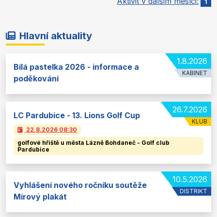
Aktivit v dalším měsíci:
1
Hlavní aktuality
1.8.2026
Bílá pastelka 2026 - informace a
KABINET
poděkování
26.7.2026
LC Pardubice - 13. Lions Golf Cup
KLUB
22.8.2026
08:30
golfové hřiště u města Lázně Bohdaneč - Golf club
Pardubice
10.5.2026
Vyhlášení nového ročníku soutěže
DISTRIKT
Mírový plakát