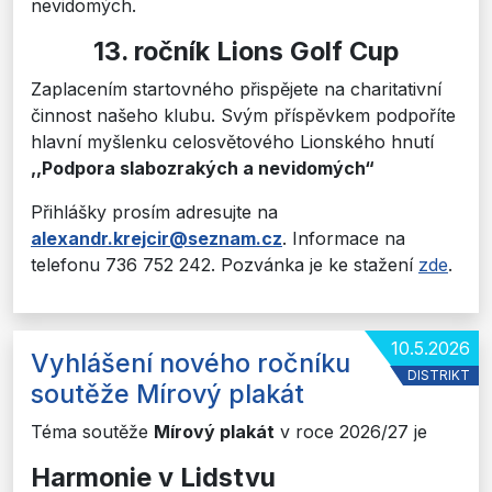
nevidomých.
13. ročník Lions Golf Cup
Zaplacením startovného přispějete na charitativní
činnost našeho klubu. Svým příspěvkem podpoříte
hlavní myšlenku celosvětového Lionského hnutí
,,Podpora slabozrakých a nevidomých“
Přihlášky prosím adresujte na
alexandr.krejcir@seznam.cz
. Informace na
telefonu 736 752 242. Pozvánka je ke stažení
zde
.
10.5.2026
Vyhlášení nového ročníku
DISTRIKT
soutěže Mírový plakát
Téma soutěže
Mírový plakát
v roce 2026/27 je
Harmonie v Lidstvu