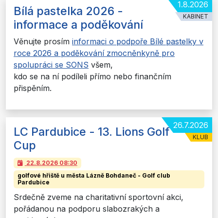
1.8.2026
Bílá pastelka 2026 -
KABINET
informace a poděkování
Věnujte prosím
informaci o podpoře Bílé pastelky v
roce 2026 a poděkování zmocněnkyně pro
spolupráci se SONS
všem,
kdo se na ní podíleli přímo nebo finančním
přispěním.
26.7.2026
LC Pardubice - 13. Lions Golf
KLUB
Cup
22.8.2026
08:30
golfové hřiště u města Lázně Bohdaneč - Golf club
Pardubice
Srdečně zveme na charitativní sportovní akci,
pořádanou na podporu slabozrakých a