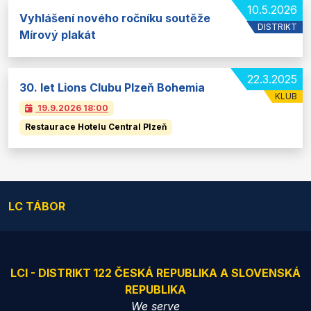
10.5.2026
Vyhlášení nového ročníku soutěže
DISTRIKT
Mírový plakát
22.3.2025
30. let Lions Clubu Plzeň Bohemia
KLUB
19.9.2026
18:00
Restaurace Hotelu Central Plzeň
LC TÁBOR
LCI - DISTRIKT 122 ČESKÁ REPUBLIKA A SLOVENSKÁ
REPUBLIKA
We serve