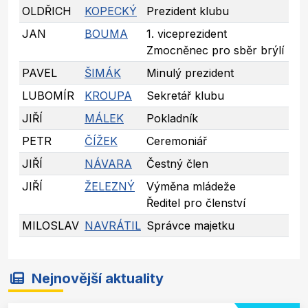
OLDŘICH
KOPECKÝ
Prezident klubu
JAN
BOUMA
1. viceprezident
Zmocněnec pro sběr brýlí
PAVEL
ŠIMÁK
Minulý prezident
LUBOMÍR
KROUPA
Sekretář klubu
JIŘÍ
MÁLEK
Pokladník
PETR
ČÍŽEK
Ceremoniář
JIŘÍ
NÁVARA
Čestný člen
JIŘÍ
ŽELEZNÝ
Výměna mládeže
Ředitel pro členství
MILOSLAV
NAVRÁTIL
Správce majetku
Nejnovější aktuality