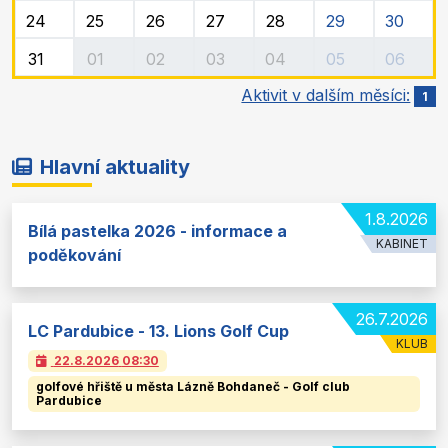
24
25
26
27
28
29
30
31
01
02
03
04
05
06
Aktivit v dalším měsíci:
1
Hlavní aktuality
1.8.2026
Bílá pastelka 2026 - informace a
KABINET
poděkování
26.7.2026
LC Pardubice - 13. Lions Golf Cup
KLUB
22.8.2026
08:30
golfové hřiště u města Lázně Bohdaneč - Golf club
Pardubice