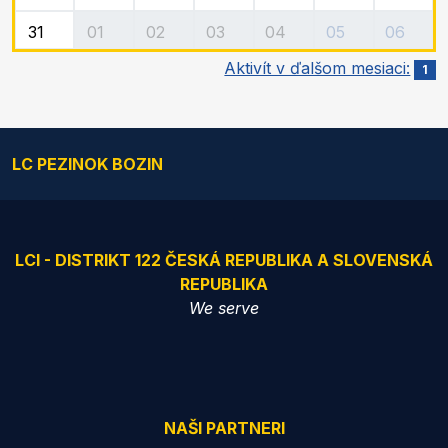
31
01
02
03
04
05
06
Aktivít v ďalšom mesiaci:
1
LC PEZINOK BOZIN
LCI - DISTRIKT 122 ČESKÁ REPUBLIKA A SLOVENSKÁ
REPUBLIKA
We serve
NAŠI PARTNERI