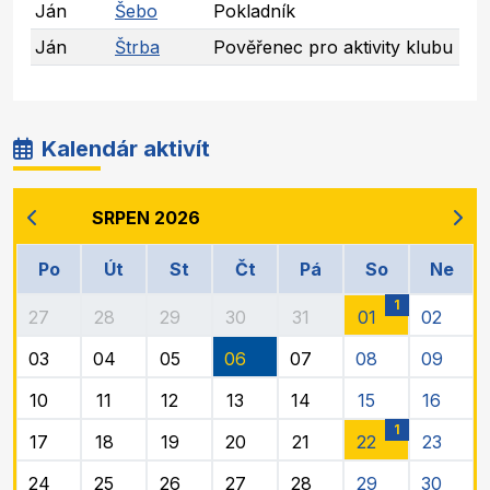
Ján
Šebo
Pokladník
Ján
Štrba
Pověřenec pro aktivity klubu
Kalendár aktivít
SRPEN 2026
Po
Út
St
Čt
Pá
So
Ne
1
27
28
29
30
31
01
02
03
04
05
06
07
08
09
10
11
12
13
14
15
16
1
17
18
19
20
21
22
23
24
25
26
27
28
29
30