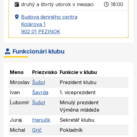
druhý a štvrtý utorok v mesiaci
18:00
Budova denného centra
Kolárova 1
902 01 PEZINOK
Funkcionári klubu
Meno
Priezvisko
Funkcie v klubu
Miroslav
Šušol
Prezident klubu
Ivan
Šavrda
1. viceprezident
Ĺubomír
Šušol
Minulý prezident
Výměna mládeže
Juraj
Hanulík
Sekretář klubu
Michal
Grič
Pokladník