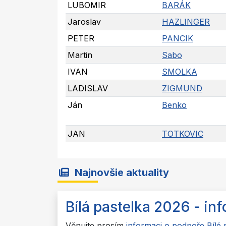
LUBOMIR
BARÁK
Jaroslav
HAZLINGER
PETER
PANCIK
Martin
Sabo
IVAN
SMOLKA
LADISLAV
ZIGMUND
Ján
Benko
JAN
TOTKOVIC
Najnovšie aktuality
Bílá pastelka 2026 - in
Věnujte prosím
informaci o podpoře Bílé