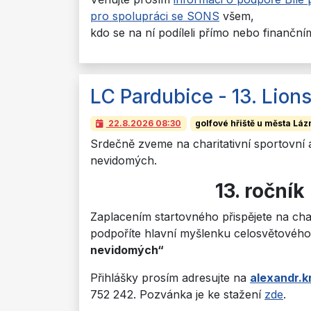
pro spolupráci se SONS
všem,
kdo se na ní podíleli přímo nebo finanční
LC Pardubice - 13. Lion
22.8.2026
08:30
golfové hřiště u města Lá
Srdečně zveme na charitativní sportovní
nevidomých.
13. ročník
Zaplacením startovného přispějete na cha
podpoříte hlavní myšlenku celosvětovéh
nevidomých“
Přihlášky prosím adresujte na
alexandr.
752 242. Pozvánka je ke stažení
zde
.