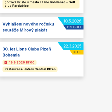
golfové hřiště u města Lázně Bohdaneč - Golf
club Pardubice
10.5.2026
Vyhlášení nového ročníku
DISTRIKT
soutěže Mírový plakát
22.3.2025
30. let Lions Clubu Plzeň
KLUB
Bohemia
19.9.2026
18:00
Restaurace Hotelu Central Plzeň