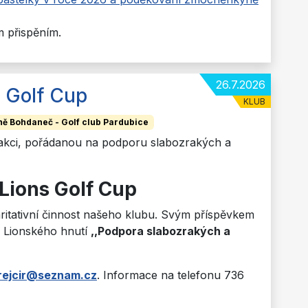
m přispěním.
26.7.2026
s Golf Cup
KLUB
zně Bohdaneč - Golf club Pardubice
 akci, pořádanou na podporu slabozrakých a
 Lions Golf Cup
ritativní činnost našeho klubu. Svým příspěvkem
o Lionského hnutí
,,Podpora slabozrakých a
krejcir@seznam.cz
. Informace na telefonu 736