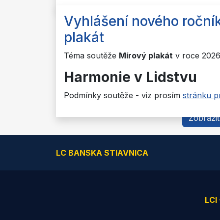
Vyhlášení nového roční
plakát
Téma soutěže
Mírový plakát
v roce 2026
Harmonie v Lidstvu
Podmínky soutěže - viz prosím
stránku p
Zobraziť
LC BANSKA STIAVNICA
LCI