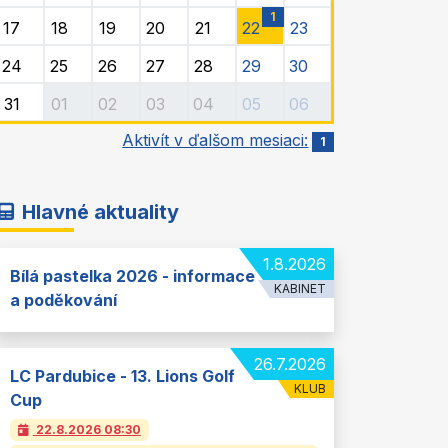
1
17
18
19
20
21
22
23
24
25
26
27
28
29
30
31
01
02
03
04
05
06
Aktivít v ďalšom mesiaci:
1
Hlavné aktuality
1.8.2026
Bílá pastelka 2026 - informace
KABINET
a poděkování
26.7.2026
LC Pardubice - 13. Lions Golf
KLUB
Cup
22.8.2026
08:30