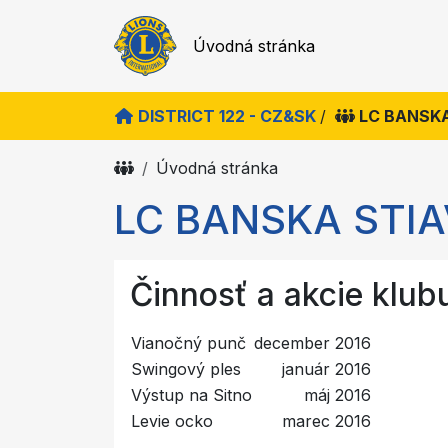
Úvodná stránka
DISTRICT 122 - CZ&SK
/
LC BANSK
Úvodná stránka
LC BANSKA STI
Činnosť a akcie klub
Vianočný punč
december 2016
Swingový ples
január 2016
Výstup na Sitno
máj 2016
Levie ocko
marec 2016