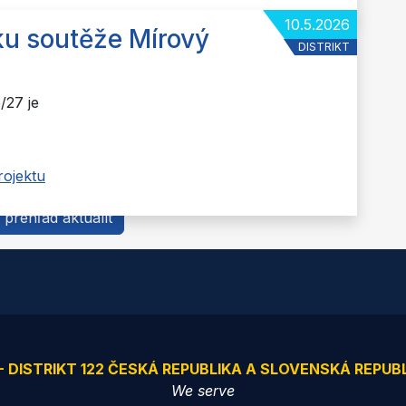
10.5.2026
ku soutěže Mírový
DISTRIKT
/27 je
rojektu
 prehľad aktualít
 - DISTRIKT 122 ČESKÁ REPUBLIKA A SLOVENSKÁ REPUB
We serve