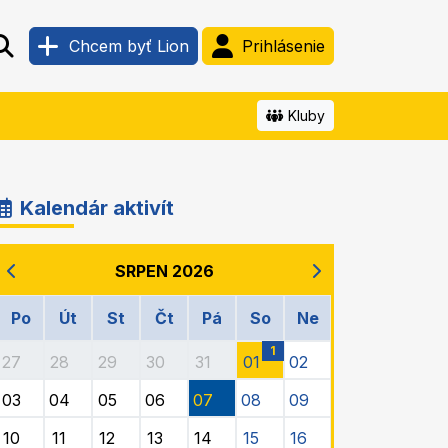
Chcem byť Lion
Prihlásenie
Kluby
Kalendár aktivít
SRPEN 2026
Po
Út
St
Čt
Pá
So
Ne
1
27
28
29
30
31
01
02
03
04
05
06
07
08
09
10
11
12
13
14
15
16