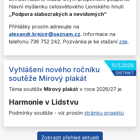
hlavní myšlenku celosvětového Lionského hnutí
,,Podpora slabozrakých a nevidomých“
Přihlášky prosím adresujte na
alexandr.krejcir@seznam.cz
. Informace na
telefonu 736 752 242. Pozvánka je ke stažení
zde
.
10.5.2026
Vyhlášení nového ročníku
DISTRIKT
soutěže Mírový plakát
Téma soutěže
Mírový plakát
v roce 2026/27 je
Harmonie v Lidstvu
Podmínky soutěže - viz prosím
stránku projektu
Zobrazit přehled aktualit