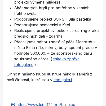
projektu výměna mládeže
Sběr starých brýlí pro potřebné v zemích
třetího světa
Podporujeme projekt SONS - Bílá pastelka
Podporujeme nemocnici v Keni
Realizujeme projekt Lví očko - screaning zraku
předškolních dětí - zdarma
Předali jsme odboru sociální péče Magistrátu
města Brna rifle, mikiny, boty, spodní prádlo v
hodnotě 300.000,-- ze sponzorského daru
soukromého dárce. (
tisková zpráva
,
fotogalerie
)
Činnost našeho klubu ilustruje několik záběrů z
naší činnosti, které jsou v
této galerii
.
https://www.lci-d122.org/brnosp/