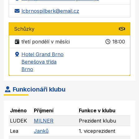
lcbrnospilberk@email.cz
Schůzky
třetí pondělí v měsíci
18:00
Hotel Grand Brno
Benešova třída
Brno
Funkcionáři klubu
Jméno
Příjmení
Funkce v klubu
LUDEK
MILNER
Prezident klubu
Lea
Janků
1. viceprezident