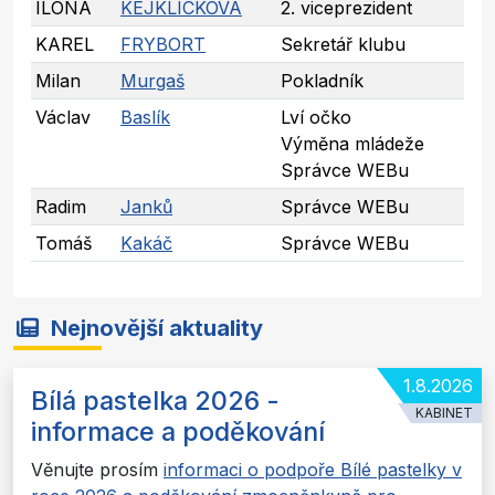
ILONA
KEJKLICKOVA
2. viceprezident
KAREL
FRYBORT
Sekretář klubu
Milan
Murgaš
Pokladník
Václav
Baslík
Lví očko
Výměna mládeže
Správce WEBu
Radim
Janků
Správce WEBu
Tomáš
Kakáč
Správce WEBu
Nejnovější aktuality
1.8.2026
Bílá pastelka 2026 -
KABINET
informace a poděkování
Věnujte prosím
informaci o podpoře Bílé pastelky v