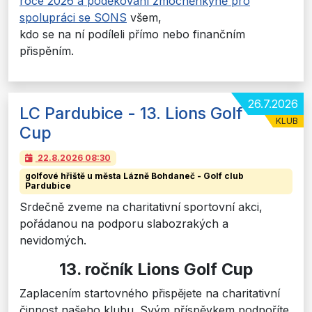
roce 2026 a poděkování zmocněnkyně pro
spolupráci se SONS
všem,
kdo se na ní podíleli přímo nebo finančním
přispěním.
26.7.2026
LC Pardubice - 13. Lions Golf
KLUB
Cup
22.8.2026
08:30
golfové hřiště u města Lázně Bohdaneč - Golf club
Pardubice
Srdečně zveme na charitativní sportovní akci,
pořádanou na podporu slabozrakých a
nevidomých.
13. ročník Lions Golf Cup
Zaplacením startovného přispějete na charitativní
činnost našeho klubu. Svým příspěvkem podpoříte