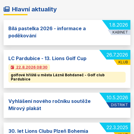
Hlavní aktuality
1.8.2026
Bílá pastelka 2026 - informace a
KABINET
poděkování
26.7.2026
LC Pardubice - 13. Lions Golf Cup
KLUB
22.8.2026
08:30
golfové hřiště u města Lázně Bohdaneč - Golf club
Pardubice
10.5.2026
Vyhlášení nového ročníku soutěže
DISTRIKT
Mírový plakát
22.3.2025
30. let Lions Clubu Plzeň Bohemia