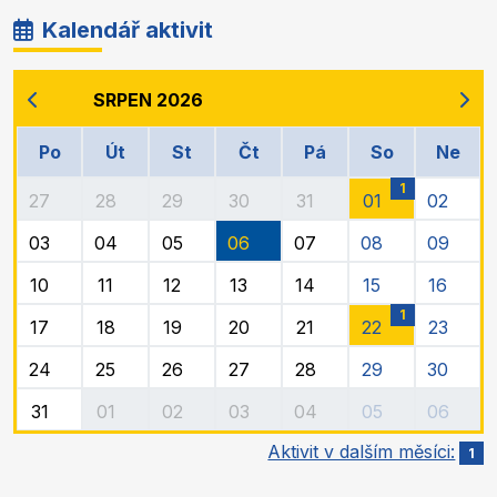
Kalendář aktivit
SRPEN 2026
Po
Út
St
Čt
Pá
So
Ne
1
27
28
29
30
31
01
02
03
04
05
06
07
08
09
10
11
12
13
14
15
16
1
17
18
19
20
21
22
23
24
25
26
27
28
29
30
31
01
02
03
04
05
06
Aktivit v dalším měsíci:
1