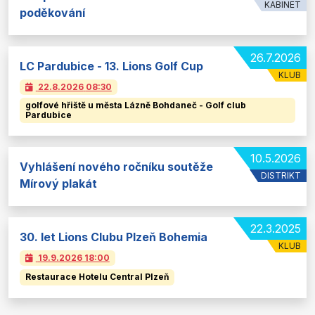
KABINET
poděkování
26.7.2026
LC Pardubice - 13. Lions Golf Cup
KLUB
22.8.2026
08:30
golfové hřiště u města Lázně Bohdaneč - Golf club
Pardubice
10.5.2026
Vyhlášení nového ročníku soutěže
DISTRIKT
Mírový plakát
22.3.2025
30. let Lions Clubu Plzeň Bohemia
KLUB
19.9.2026
18:00
Restaurace Hotelu Central Plzeň