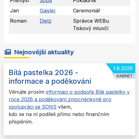
Přemysl
Šoba
Pokladník
Jan
Gaisler
Ceremoniář
Roman
Dietz
Správce WEBu
Tiskový mluvčí
Nejnovější aktuality
1.8.2026
Bílá pastelka 2026 -
KABINET
informace a poděkování
Věnujte prosím
informaci o podpoře Bílé pastelky v
roce 2026 a poděkování zmocněnkyně pro
spolupráci se SONS
všem,
kdo se na ní podíleli přímo nebo finančním
přispěním.