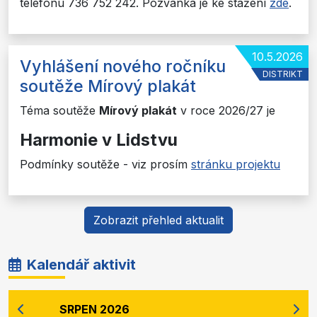
telefonu 736 752 242. Pozvánka je ke stažení
zde
.
10.5.2026
Vyhlášení nového ročníku
DISTRIKT
soutěže Mírový plakát
Téma soutěže
Mírový plakát
v roce 2026/27 je
Harmonie v Lidstvu
Podmínky soutěže - viz prosím
stránku projektu
Zobrazit přehled aktualit
Kalendář aktivit
SRPEN 2026