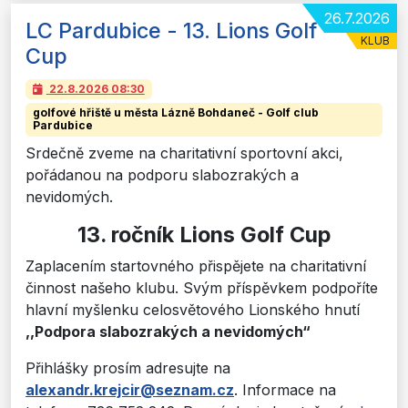
26.7.2026
LC Pardubice - 13. Lions Golf
KLUB
Cup
22.8.2026
08:30
golfové hřiště u města Lázně Bohdaneč - Golf club
Pardubice
Srdečně zveme na charitativní sportovní akci,
pořádanou na podporu slabozrakých a
nevidomých.
13. ročník Lions Golf Cup
Zaplacením startovného přispějete na charitativní
činnost našeho klubu. Svým příspěvkem podpoříte
hlavní myšlenku celosvětového Lionského hnutí
,,Podpora slabozrakých a nevidomých“
Přihlášky prosím adresujte na
alexandr.krejcir@seznam.cz
. Informace na