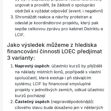
urgovat a prověřit, že žádosti o spolupráci
obdrželi a vyžádat odpověď (event. i negativní)
Shromáždit reakce a návrhy protistran a
odeslat je koordinátorovi projektu, který pak
sepíše celkovou zprávu pro kabinet Distriktu a
LCIF.
Jako výsledek můžeme z hlediska
financování činnosti LOEC předjímat
3 varianty:
Naprostý úspěch
: účastníci kurzů by přijížděli
na náklady místních lionů, popřípadě s vlastní
spoluúčastí, která existuje i při stávajícím
systému; LCIF by financoval smysluplné
projekty v jednotlivých zemích, odkud účastníci
kurzů pocházejí
Částečný úspěch
(nejpravděpodobnější):
cílového stavu bude dosaženo jen v některých