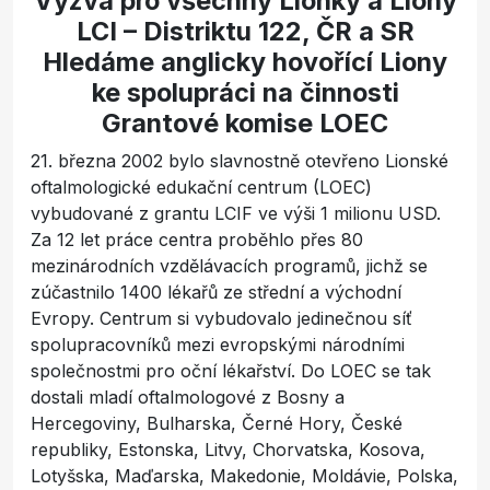
Výzva pro všechny Lionky a Liony
LCI – Distriktu 122, ČR a SR
Hledáme anglicky hovořící Liony
ke spolupráci na činnosti
Grantové komise LOEC
21. března 2002 bylo slavnostně otevřeno Lionské
oftalmologické edukační centrum (LOEC)
vybudované z grantu LCIF ve výši 1 milionu USD.
Za 12 let práce centra proběhlo přes 80
mezinárodních vzdělávacích programů, jichž se
zúčastnilo 1400 lékařů ze střední a východní
Evropy. Centrum si vybudovalo jedinečnou síť
spolupracovníků mezi evropskými národními
společnostmi pro oční lékařství. Do LOEC se tak
dostali mladí oftalmologové z Bosny a
Hercegoviny, Bulharska, Černé Hory, České
republiky, Estonska, Litvy, Chorvatska, Kosova,
Lotyšska, Maďarska, Makedonie, Moldávie, Polska,