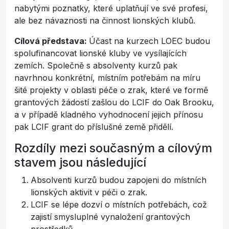
nabytými poznatky, které uplatňují ve své profesi,
ale bez návaznosti na činnost lionských klubů.
Cílová představa:
Účast na kurzech LOEC budou
spolufinancovat lionské kluby ve vysílajících
zemích. Společně s absolventy kurzů pak
navrhnou konkrétní, místním potřebám na míru
šité projekty v oblasti péče o zrak, které ve formě
grantových žádostí zašlou do LCIF do Oak Brooku,
a v případě kladného vyhodnocení jejich přínosu
pak LCIF grant do příslušné země přidělí.
Rozdíly mezi současným a cílovým
stavem jsou následující
Absolventi kurzů budou zapojeni do místních
lionských aktivit v péči o zrak.
LCIF se lépe dozví o místních potřebách, což
zajistí smysluplné vynaložení grantových
prostředků.