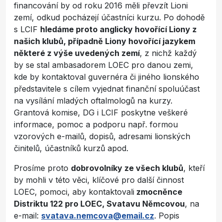
financování by od roku 2016 měli převzít Lioni
zemí, odkud pocházejí účastníci kurzu. Po dohodě
s LCIF
hledáme proto anglicky hovořící Liony z
našich klubů, případně Liony hovořící jazykem
některé z výše uvedených zemí
, z nichž každý
by se stal ambasadorem LOEC pro danou zemi,
kde by kontaktoval guvernéra či jiného lionského
představitele s cílem vyjednat finanční spoluúčast
na vysílání mladých oftalmologů na kurzy.
Grantová komise, DG i LCIF poskytne veškeré
informace, pomoc a podporu např. formou
vzorových e-mailů, dopisů, adresami lionských
činitelů, účastníků kurzů apod.
Prosíme proto
dobrovolníky ze všech klubů
, kteří
by mohli v této věci, klíčové pro další činnost
LOEC, pomoci, aby kontaktovali
zmocněnce
Distriktu 122 pro LOEC, Svatavu Němcovou
, na
e-mail:
svatava.nemcova@email.cz
. Popis