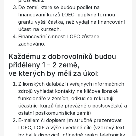
Do zemí, které se budou podílet na
financování kurzů LOEC, poplyne formou
grantu vyšší částka, než vydají na financování
účasti na kurzech.
Financování činnosti LOEC zůstane
zachováno.
Každému z dobrovolníků budou
přiděleny 1 - 2 země,
ve kterých by měli za úkol:
Z lionských databází i veřejných informačních
zdrojů vyhledat kontakty na klíčové lionské
funkcionáře v zemích, odkud se rekrutují
účastníci kurzů (jde převážně o postsovětské a
ostatní postkomunistické země)
E-mailem či dopisem jim stručně prezentovat
LOEC, LCIF a výše uvedené cíle (vzorový text
by byl k dispozici), případně reakci telefonicky