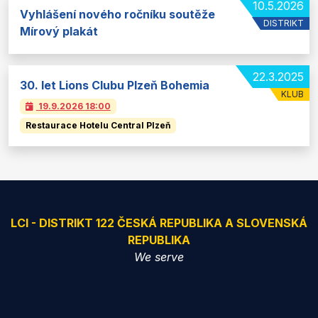
10.5.2026
Vyhlášení nového ročníku soutěže
DISTRIKT
Mírový plakát
22.3.2025
30. let Lions Clubu Plzeň Bohemia
KLUB
19.9.2026
18:00
Restaurace Hotelu Central Plzeň
LCI - DISTRIKT 122 ČESKÁ REPUBLIKA A SLOVENSKÁ
REPUBLIKA
We serve