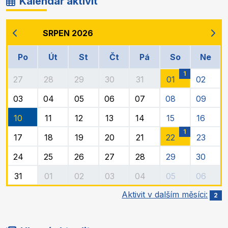
Kalendář aktivit
SRPEN 2026
Po
Út
St
Čt
Pá
So
Ne
1
27
28
29
30
31
01
02
03
04
05
06
07
08
09
10
11
12
13
14
15
16
1
17
18
19
20
21
22
23
24
25
26
27
28
29
30
31
01
02
03
04
05
06
Aktivit v dalším měsíci:
2