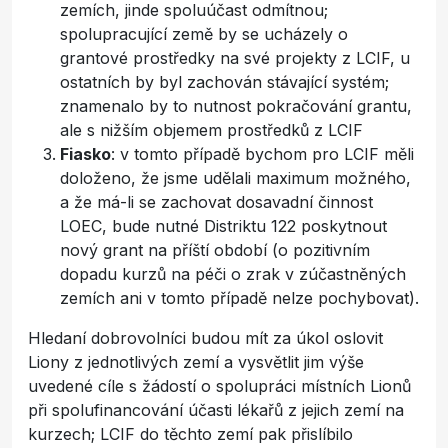
zemích, jinde spoluúčast odmítnou;
spolupracující země by se ucházely o
grantové prostředky na své projekty z LCIF, u
ostatních by byl zachován stávající systém;
znamenalo by to nutnost pokračování grantu,
ale s nižším objemem prostředků z LCIF
Fiasko
: v tomto případě bychom pro LCIF měli
doloženo, že jsme udělali maximum možného,
a že má-li se zachovat dosavadní činnost
LOEC, bude nutné Distriktu 122 poskytnout
nový grant na příští období (o pozitivním
dopadu kurzů na péči o zrak v zúčastněných
zemích ani v tomto případě nelze pochybovat).
Hledaní dobrovolníci budou mít za úkol oslovit
Liony z jednotlivých zemí a vysvětlit jim výše
uvedené cíle s žádostí o spolupráci místních Lionů
při spolufinancování účasti lékařů z jejich zemí na
kurzech; LCIF do těchto zemí pak přislíbilo