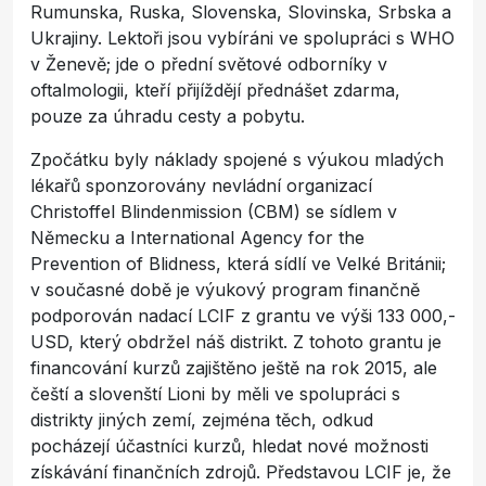
Rumunska, Ruska, Slovenska, Slovinska, Srbska a
Ukrajiny. Lektoři jsou vybíráni ve spolupráci s WHO
v Ženevě; jde o přední světové odborníky v
oftalmologii, kteří přijíždějí přednášet zdarma,
pouze za úhradu cesty a pobytu.
Zpočátku byly náklady spojené s výukou mladých
lékařů sponzorovány nevládní organizací
Christoffel Blindenmission (CBM) se sídlem v
Německu a International Agency for the
Prevention of Blidness, která sídlí ve Velké Británii;
v současné době je výukový program finančně
podporován nadací LCIF z grantu ve výši 133 000,-
USD, který obdržel náš distrikt. Z tohoto grantu je
financování kurzů zajištěno ještě na rok 2015, ale
čeští a slovenští Lioni by měli ve spolupráci s
distrikty jiných zemí, zejména těch, odkud
pocházejí účastníci kurzů, hledat nové možnosti
získávání finančních zdrojů. Představou LCIF je, že