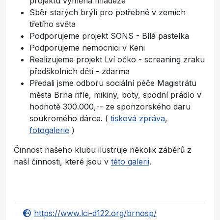
projektu výměna mládeže
Sběr starých brýlí pro potřebné v zemích
třetího světa
Podporujeme projekt SONS - Bílá pastelka
Podporujeme nemocnici v Keni
Realizujeme projekt Lví očko - screaning zraku
předškolních dětí - zdarma
Předali jsme odboru sociální péče Magistrátu
města Brna rifle, mikiny, boty, spodní prádlo v
hodnotě 300.000,-- ze sponzorského daru
soukromého dárce. (
tisková zpráva
,
fotogalerie
)
Činnost našeho klubu ilustruje několik záběrů z
naší činnosti, které jsou v
této galerii
.
https://www.lci-d122.org/brnosp/