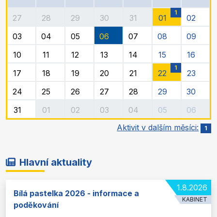
1
27
28
29
30
31
01
02
03
04
05
06
07
08
09
10
11
12
13
14
15
16
1
17
18
19
20
21
22
23
24
25
26
27
28
29
30
31
01
02
03
04
05
06
Aktivit v dalším měsíci:
1
Hlavní aktuality
1.8.2026
Bílá pastelka 2026 - informace a
KABINET
poděkování