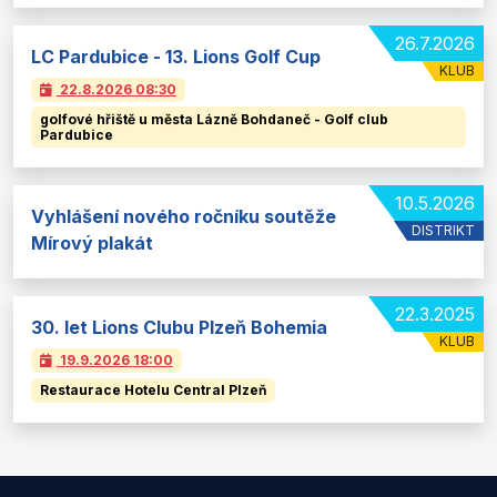
26.7.2026
LC Pardubice - 13. Lions Golf Cup
KLUB
22.8.2026
08:30
golfové hřiště u města Lázně Bohdaneč - Golf club
Pardubice
10.5.2026
Vyhlášení nového ročníku soutěže
DISTRIKT
Mírový plakát
22.3.2025
30. let Lions Clubu Plzeň Bohemia
KLUB
19.9.2026
18:00
Restaurace Hotelu Central Plzeň