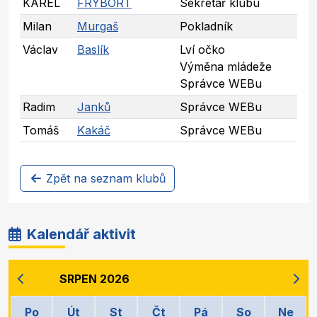
KAREL
FRYBORT
Sekretář klubu
Milan
Murgaš
Pokladník
Václav
Baslík
Lví očko
Výměna mládeže
Správce WEBu
Radim
Janků
Správce WEBu
Tomáš
Kakáč
Správce WEBu
Zpět na seznam klubů
Kalendář aktivit
SRPEN 2026
Po
Út
St
Čt
Pá
So
Ne