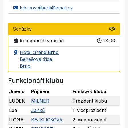
lcbrnospilberk@email.cz
Schůzky
třetí pondělí v měsíci
18:00
Hotel Grand Brno
Benešova třída
Brno
Funkcionáři klubu
Jméno
Příjmení
Funkce v klubu
LUDEK
MILNER
Prezident klubu
Lea
Janků
1. viceprezident
ILONA
KEJKLICKOVA
2. viceprezident