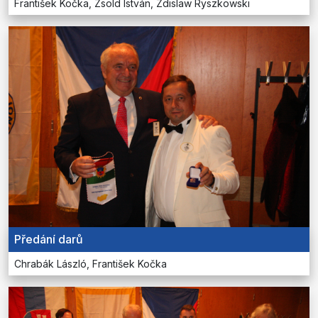
František Kočka, Zsold István, Zdislaw Ryszkowski
Předání darů
Chrabák László, František Kočka