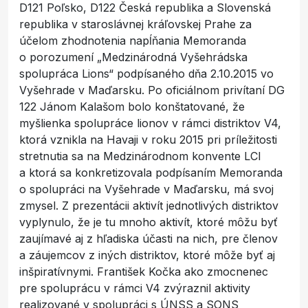
D121 Poľsko, D122 Česká republika a Slovenská
republika v staroslávnej kráľovskej Prahe za
účelom zhodnotenia napĺňania Memoranda
o porozumení „Medzinárodná Vyšehrádska
spolupráca Lions“ podpísaného dňa 2.10.2015 vo
Vyšehrade v Maďarsku. Po oficiálnom privítaní DG
122 Jánom Kalašom bolo konštatované, že
myšlienka spolupráce lionov v rámci distriktov V4,
ktorá vznikla na Havaji v roku 2015 pri príležitosti
stretnutia sa na Medzinárodnom konvente LCI
a ktorá sa konkretizovala podpísaním Memoranda
o spolupráci na Vyšehrade v Maďarsku, má svoj
zmysel. Z prezentácii aktivít jednotlivých distriktov
vyplynulo, že je tu mnoho aktivít, ktoré môžu byť
zaujímavé aj z hľadiska účasti na nich, pre členov
a záujemcov z iných distriktov, ktoré môže byť aj
inšpiratívnymi. František Kočka ako zmocnenec
pre spoluprácu v rámci V4 zvýraznil aktivity
realizované v spolupráci s ÚNSS a SONS