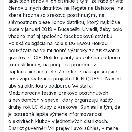
aktivitách lionov v ich distrikte s tým, že rada privíta
členov z iných distriktov na Regate na Balatone, na
zbere hrozna so zrakovo postihnutými, na
slávnostnom plese lionov distriktu, ktorý najbližšie
bude v januári 2019 v Budapešti. Uviedli, žeby bolo
vhodné mať aj spoločnú facebookovú stránku.
Poľská delegácia na čele s DG Ewou Helkou
poukázala na veľmi dobré výsledky zo získavania
grantov z LCIF. Boli to granty použité na podporu
činnosti lionov, na podporu programov
naplňujúcich ich ciele. Za jeden z najúspešnejších
považujú realizáciu projektu LION QUEST. Navrhli,
aby sa aktivitou s podporou V4 stal aj
Medzinárodný festival zrakovo postihnutých
a nevidomých v speve, ktorý organizujú každý
druhý rok LC kluby z Krakowa. Súhlasili s tým, že
je potrebná lepšia výmena informovanosti
o aktivitách klubov v jednotlivých distriktoch.
District guvernéri V4 prejavili svoj súhlas, v mene