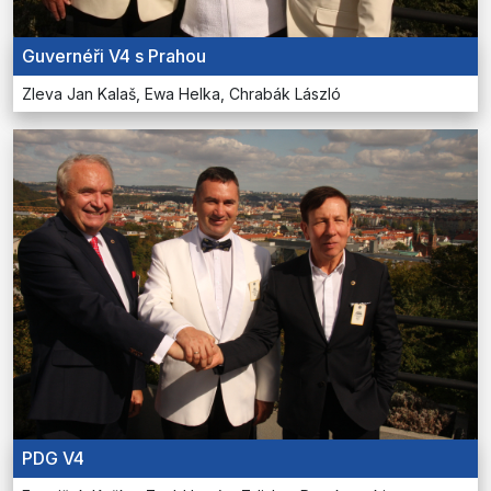
Guvernéři V4 s Prahou
Zleva Jan Kalaš, Ewa Helka, Chrabák László
PDG V4