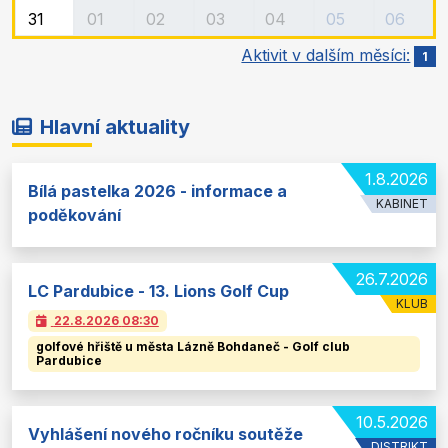
31
01
02
03
04
05
06
Aktivit v dalším měsíci:
1
Hlavní aktuality
1.8.2026
Bílá pastelka 2026 - informace a
KABINET
poděkování
26.7.2026
LC Pardubice - 13. Lions Golf Cup
KLUB
22.8.2026
08:30
golfové hřiště u města Lázně Bohdaneč - Golf club
Pardubice
10.5.2026
Vyhlášení nového ročníku soutěže
DISTRIKT