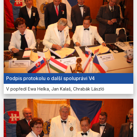
Podpis protokolu o další spoluprávi V4
V popředí Ewa Helka, Jan Kalaš, Chrabák László