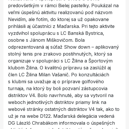
predovšetkým v rámci Bielej pastelky. Poukázal na
veľmi úspešnú aktivitu realizovanú pod názvom
Nevidím, ale fotím, do ktorej sa už opakovane
prihlásili aj účastníci z Maďarska. Pri tejto aktivite
vyzdvihol spoluprácu s LC Banská Bystrica,
osobne s Jánom Miškovičom. Bola
odprezentovaná aj súťaž Show down – aplikovaný
stolný tenis pre zrakovo postihnutých, ktorý sa
organizuje v spolupráci s LC Žilina a Športovým
klubom Žilina. O kvalitnú prípravu sa zaslúžil aj
člen LC Žilina Milan Vašanič. Po konzultáciách
s klubmi sa uvažuje aj o príprave golfového
turnaja, na ktorý by boli pozvaní zástupcovia
distriktov V4. Bolo navrhnuté, aby sa vytvoril na
weboch jednotlivých distriktov priamy link na
webové stránky ostatných distriktov V4 tak, ako to
už je na webe D122. Maďarská delegácia vedená
DG László Chrabákom informovala o úspešných