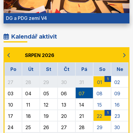
DG a PDG zemí V4
Kalendář aktivit
SRPEN 2026
Po
Út
St
Čt
Pá
So
Ne
1
27
28
29
30
31
01
02
03
04
05
06
07
08
09
10
11
12
13
14
15
16
1
17
18
19
20
21
22
23
24
25
26
27
28
29
30