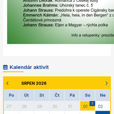
Kalendár aktivít
SRPEN 2026
Po
Út
St
Čt
Pá
So
Ne
1
27
28
29
30
31
01
02