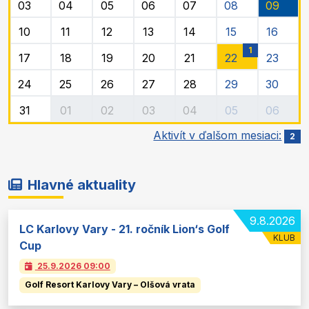
03
04
05
06
07
08
09
10
11
12
13
14
15
16
1
17
18
19
20
21
22
23
24
25
26
27
28
29
30
31
01
02
03
04
05
06
Aktivít v ďalšom mesiaci:
2
Hlavné aktuality
9.8.2026
LC Karlovy Vary - 21. ročník Lion‘s Golf
KLUB
Cup
25.9.2026
09:00
Golf Resort Karlovy Vary – Olšová vrata