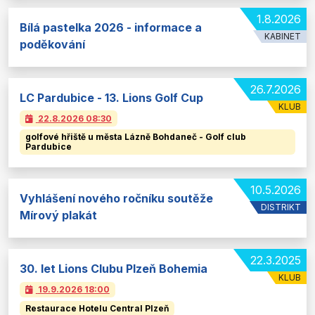
1.8.2026
Bílá pastelka 2026 - informace a
KABINET
poděkování
26.7.2026
LC Pardubice - 13. Lions Golf Cup
KLUB
22.8.2026
08:30
golfové hřiště u města Lázně Bohdaneč - Golf club
Pardubice
10.5.2026
Vyhlášení nového ročníku soutěže
DISTRIKT
Mírový plakát
22.3.2025
30. let Lions Clubu Plzeň Bohemia
KLUB
19.9.2026
18:00
Restaurace Hotelu Central Plzeň