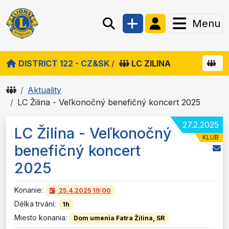
Menu
DISTRICT 122 - CZ&SK
/
LC ZILINA
Aktuality
LC Žilina - Veľkonočný benefičný koncert 2025
27.2.2025
LC Žilina - Veľkonočný
KLUB
benefičný koncert
2025
Konanie:
25.4.2025
19:00
Délka trvání:
1h
Miesto konania:
Dom umenia Fatra Žilina, SR