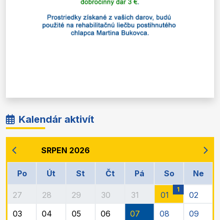
Kalendár aktivít
SRPEN 2026
Po
Út
St
Čt
Pá
So
Ne
1
27
28
29
30
31
01
02
03
04
05
06
07
08
09