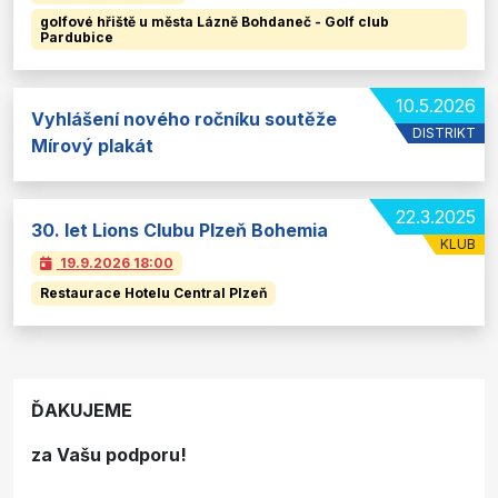
golfové hřiště u města Lázně Bohdaneč - Golf club
Pardubice
10.5.2026
Vyhlášení nového ročníku soutěže
DISTRIKT
Mírový plakát
22.3.2025
30. let Lions Clubu Plzeň Bohemia
KLUB
19.9.2026
18:00
Restaurace Hotelu Central Plzeň
ĎAKUJEME
za Vašu podporu!