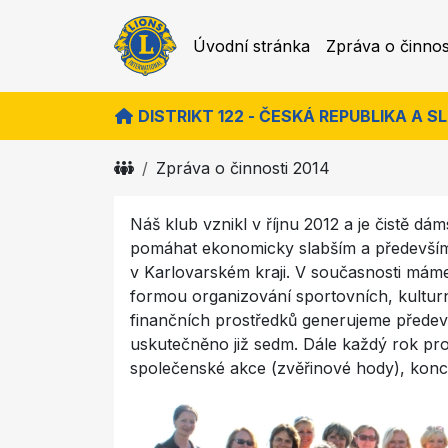
Úvodní stránka
Zpráva o činnos
DISTRIKT 122 - ČESKÁ REPUBLIKA A 
Zpráva o činnosti 2014
Náš klub vznikl v říjnu 2012 a je čistě dám
pomáhat ekonomicky slabším a předevš
v Karlovarském kraji. V současnosti mám
formou organizování sportovních, kulturn
finančních prostředků generujeme předevš
uskutečněno již sedm. Dále každý rok p
společenské akce (zvěřinové hody), konce