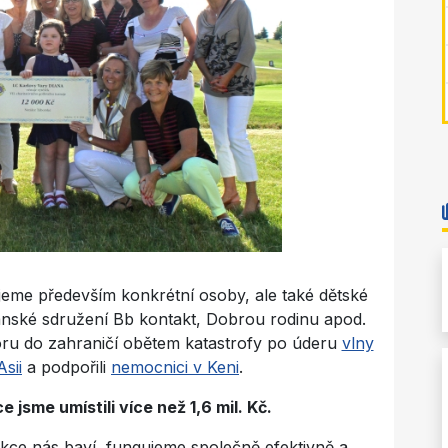
jeme především konkrétní osoby, ale také dětské
nské sdružení Bb kontakt, Dobrou rodinu apod.
oru do zahraničí obětem katastrofy po úderu
vlny
sii
a podpořili
nemocnici v Keni
.
e jsme umístili více než 1,6 mil. Kč.
kce nás baví, fungujeme společně efektivně a