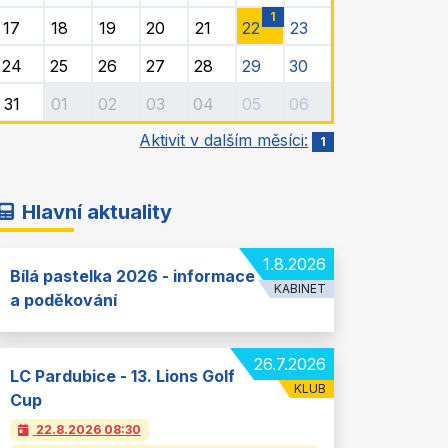
1
17
18
19
20
21
22
23
24
25
26
27
28
29
30
31
01
02
03
04
05
06
Aktivit v dalším měsíci:
1
Hlavní aktuality
1.8.2026
Bílá pastelka 2026 - informace
KABINET
a poděkování
26.7.2026
LC Pardubice - 13. Lions Golf
KLUB
Cup
22.8.2026
08:30