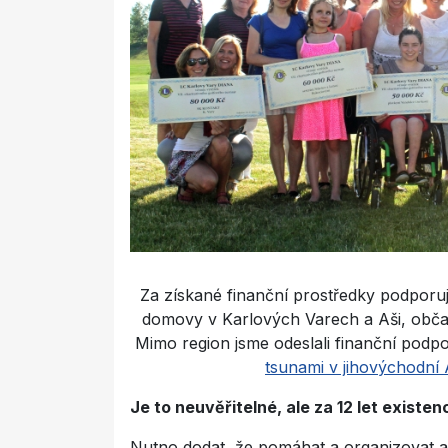
Za získané finanční prostředky podporu
domovy v Karlových Varech a Aši, obča
Mimo region jsme odeslali finanční podp
tsunami v jihovýchodní A
Je to neuvěřitelné, ale za 12 let existenc
Nutno dodat, že pomáhat a organizovat a