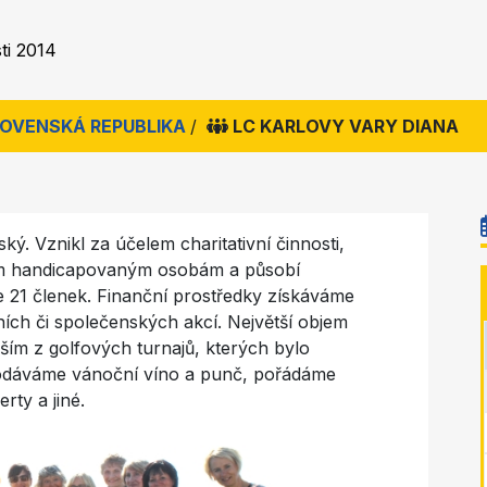
ti 2014
SLOVENSKÁ REPUBLIKA
/
LC KARLOVY VARY DIANA
ský. Vznikl za účelem charitativní činnosti,
ím handicapovaným osobám a působí
e 21 členek. Finanční prostředky získáváme
ích či společenských akcí. Největší objem
ím z golfových turnajů, kterých bylo
rodáváme vánoční víno a punč, pořádáme
rty a jiné.