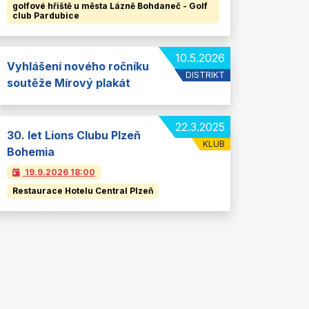
golfové hřiště u města Lázně Bohdaneč - Golf
club Pardubice
10.5.2026
Vyhlášení nového ročníku
DISTRIKT
soutěže Mírový plakát
22.3.2025
30. let Lions Clubu Plzeň
KLUB
Bohemia
19.9.2026
18:00
Restaurace Hotelu Central Plzeň