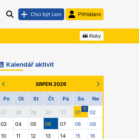
Chci být Lion
Přihlášení
Kluby
Kalendář aktivit
SRPEN 2026
Po
Út
St
Čt
Pá
So
Ne
1
27
28
29
30
31
01
02
03
04
05
06
07
08
09
10
11
12
13
14
15
16