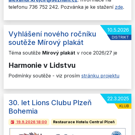
telefonu 736 752 242. Pozvánka je ke stažení
zde
.
10.5.2026
Vyhlášení nového ročníku
DISTRIKT
soutěže Mírový plakát
Téma soutěže
Mírový plakát
v roce 2026/27 je
Harmonie v Lidstvu
Podmínky soutěže - viz prosím
stránku projektu
22.3.2025
30. let Lions Clubu Plzeň
KLUB
Bohemia
19.9.2026
18:00
Restaurace Hotelu Central Plzeň