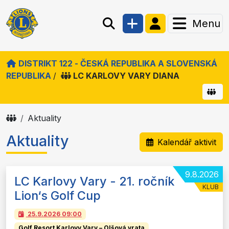
Menu
DISTRIKT 122 - ČESKÁ REPUBLIKA A SLOVENSKÁ
REPUBLIKA
/
LC KARLOVY VARY DIANA
Aktuality
Aktuality
Kalendář aktivit
9.8.2026
LC Karlovy Vary - 21. ročník
KLUB
Lion‘s Golf Cup
25.9.2026
09:00
Golf Resort Karlovy Vary – Olšová vrata