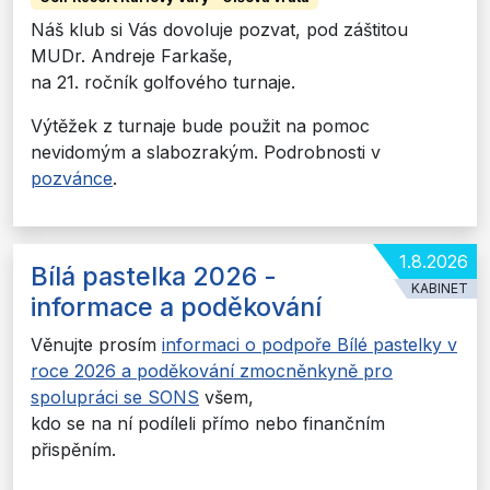
Náš klub si Vás dovoluje pozvat, pod záštitou
MUDr. Andreje Farkaše,
na 21. ročník golfového turnaje.
Výtěžek z turnaje bude použit na pomoc
nevidomým a slabozrakým. Podrobnosti v
pozvánce
.
1.8.2026
Bílá pastelka 2026 -
KABINET
informace a poděkování
Věnujte prosím
informaci o podpoře Bílé pastelky v
roce 2026 a poděkování zmocněnkyně pro
spolupráci se SONS
všem,
kdo se na ní podíleli přímo nebo finančním
přispěním.