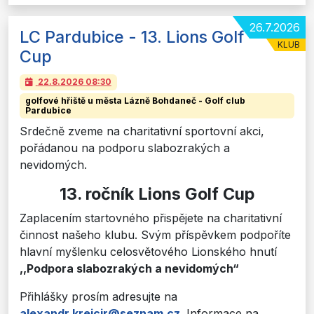
26.7.2026
LC Pardubice - 13. Lions Golf
KLUB
Cup
22.8.2026
08:30
golfové hřiště u města Lázně Bohdaneč - Golf club
Pardubice
Srdečně zveme na charitativní sportovní akci,
pořádanou na podporu slabozrakých a
nevidomých.
13. ročník Lions Golf Cup
Zaplacením startovného přispějete na charitativní
činnost našeho klubu. Svým příspěvkem podpoříte
hlavní myšlenku celosvětového Lionského hnutí
,,Podpora slabozrakých a nevidomých“
Přihlášky prosím adresujte na
alexandr.krejcir@seznam.cz
. Informace na