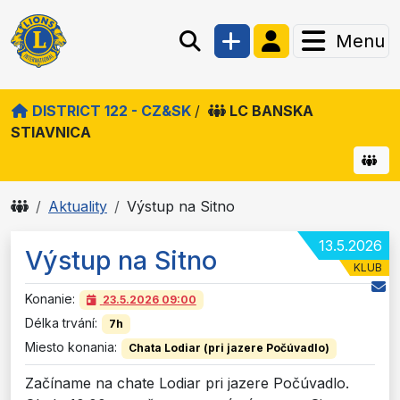
Menu
DISTRICT 122 - CZ&SK
/
LC BANSKA
STIAVNICA
Aktuality
Výstup na Sitno
13.5.2026
Výstup na Sitno
KLUB
Konanie:
23.5.2026
09:00
Délka trvání:
7h
Miesto konania:
Chata Lodiar (pri jazere Počúvadlo)
Začíname na chate Lodiar pri jazere Počúvadlo.