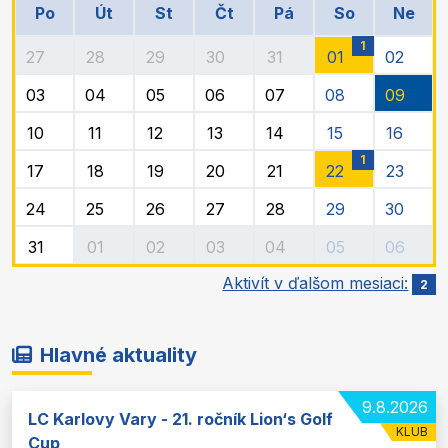
Po
Út
St
Čt
Pá
So
Ne
1
27
28
29
30
31
01
02
03
04
05
06
07
08
09
10
11
12
13
14
15
16
1
17
18
19
20
21
22
23
24
25
26
27
28
29
30
31
01
02
03
04
05
06
Aktivít v ďalšom mesiaci:
2
Hlavné aktuality
9.8.2026
LC Karlovy Vary - 21. ročník Lion‘s Golf
KLUB
Cup