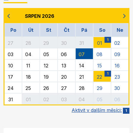
SRPEN 2026
Po
Út
St
Čt
Pá
So
Ne
1
27
28
29
30
31
01
02
03
04
05
06
07
08
09
10
11
12
13
14
15
16
1
17
18
19
20
21
22
23
24
25
26
27
28
29
30
31
01
02
03
04
05
06
Aktivit v dalším měsíci:
1