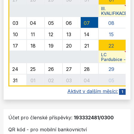
III.
KVALIFIKACE
136. Velké
03
04
05
06
07
08
Pardubické
10
11
12
13
14
15
17
18
19
20
21
22
LC
Pardubice -
13. Lions
24
25
26
27
28
29
Golf Cup
31
01
02
03
04
05
Aktivit v dalším měsíci:
1
Účet pro členské příspěvky:
193332481/0300
QR kód - pro mobilní bankovnictví