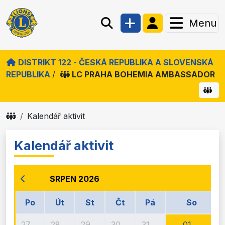
Menu
DISTRIKT 122 - ČESKÁ REPUBLIKA A SLOVENSKÁ
REPUBLIKA
/
LC PRAHA BOHEMIA AMBASSADOR
Kalendář aktivit
Kalendář aktivit
SRPEN 2026
Po
Út
St
Čt
Pá
So
27
28
29
30
31
01