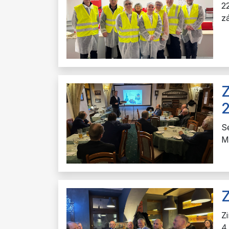
2
z
Z
S
M
Z
Z
4