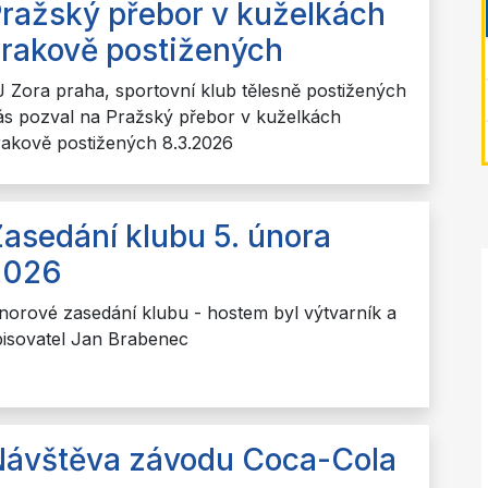
ražský přebor v kuželkách
rakově postižených
J Zora praha, sportovní klub tělesně postižených
ás pozval na Pražský přebor v kuželkách
rakově postižených 8.3.2026
asedání klubu 5. února
2026
norové zasedání klubu - hostem byl výtvarník a
pisovatel Jan Brabenec
Návštěva závodu Coca-Cola