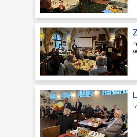
Z
P
s
L
L