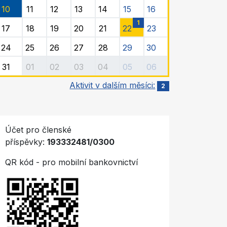
10
11
12
13
14
15
16
1
17
18
19
20
21
22
23
24
25
26
27
28
29
30
31
01
02
03
04
05
06
Aktivit v dalším měsíci:
2
Účet pro členské
příspěvky:
193332481/0300
QR kód - pro mobilní bankovnictví