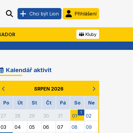
Chci být Lion
Přihlášení
SADOR
Kluby
Kalendář aktivit
SRPEN 2026
Po
Út
St
Čt
Pá
So
Ne
1
27
28
29
30
31
01
02
03
04
05
06
07
08
09