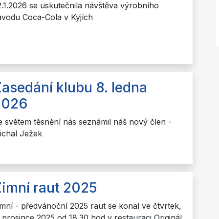
2.1.2026 se uskutečnila návštěva výrobního
ávodu Coca-Cola v Kyjích
asedání klubu 8. ledna
2026
e světem těsnění nás seznámil náš nový člen -
ichal Ježek
imní raut 2025
imní - předvánoční 2025 raut se konal ve čtvrtek,
. prosince 2025 od 18.30 hod v restauraci Originál