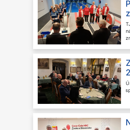
P
z
T
n
z
Z
Ú
s