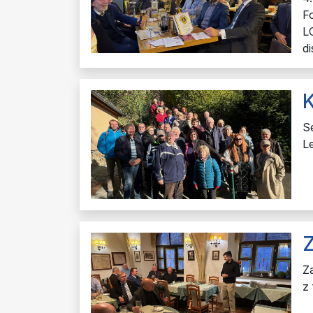
F
L
di
S
L
Z
Z
z