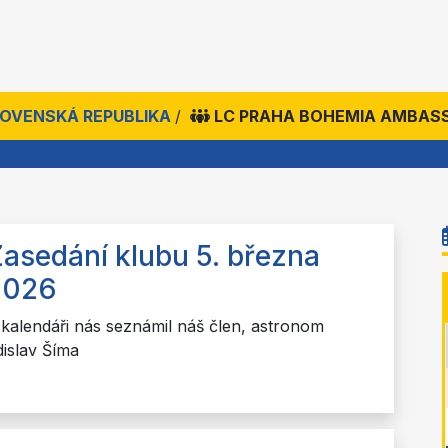
SLOVENSKÁ REPUBLIKA
/
LC PRAHA BOHEMIA AMBAS
asedání klubu 5. března
2026
 kalendáři nás seznámil náš člen, astronom
dislav Šíma