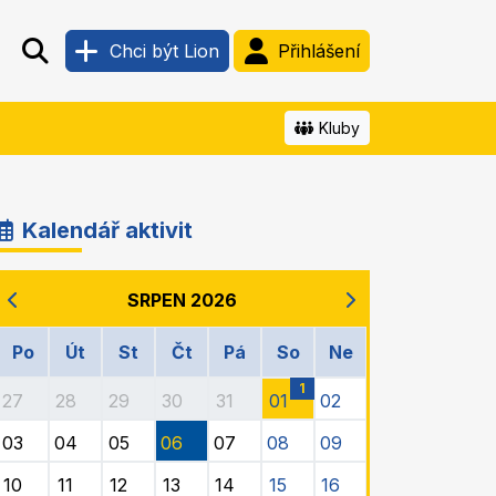
Chci být Lion
Přihlášení
Kluby
Kalendář aktivit
SRPEN 2026
Po
Út
St
Čt
Pá
So
Ne
1
27
28
29
30
31
01
02
03
04
05
06
07
08
09
10
11
12
13
14
15
16