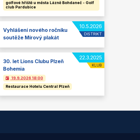
golfové hřiště u města Lázně Bohdaneč - Golf
club Pardubice
10.5.2026
Vyhlášení nového ročníku
DISTRIKT
soutěže Mírový plakát
22.3.2025
30. let Lions Clubu Plzeň
KLUB
Bohemia
19.9.2026
18:00
Restaurace Hotelu Central Plzeň