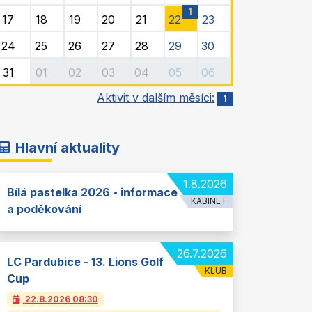
1
17
18
19
20
21
22
23
24
25
26
27
28
29
30
31
01
02
03
04
05
06
Aktivit v dalším měsíci:
1
Hlavní aktuality
1.8.2026
Bílá pastelka 2026 - informace
KABINET
a poděkování
26.7.2026
LC Pardubice - 13. Lions Golf
KLUB
Cup
22.8.2026
08:30