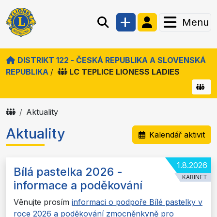
Menu
DISTRIKT 122 - ČESKÁ REPUBLIKA A SLOVENSKÁ
REPUBLIKA
/
LC TEPLICE LIONESS LADIES
Aktuality
Aktuality
Kalendář aktivit
1.8.2026
Bílá pastelka 2026 -
KABINET
informace a poděkování
Věnujte prosím
informaci o podpoře Bílé pastelky v
roce 2026 a poděkování zmocněnkyně pro