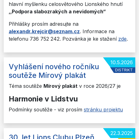
hlavní myšlenku celosvětového Lionského hnutí
,,Podpora slabozrakých a nevidomých“
Přihlášky prosím adresujte na
alexandr.krejcir@seznam.cz
. Informace na
telefonu 736 752 242. Pozvánka je ke stažení
zde
.
10.5.2026
Vyhlášení nového ročníku
DISTRIKT
soutěže Mírový plakát
Téma soutěže
Mírový plakát
v roce 2026/27 je
Harmonie v Lidstvu
Podmínky soutěže - viz prosím
stránku projektu
22.3.2025
30. let Lions Clubu Plzeň