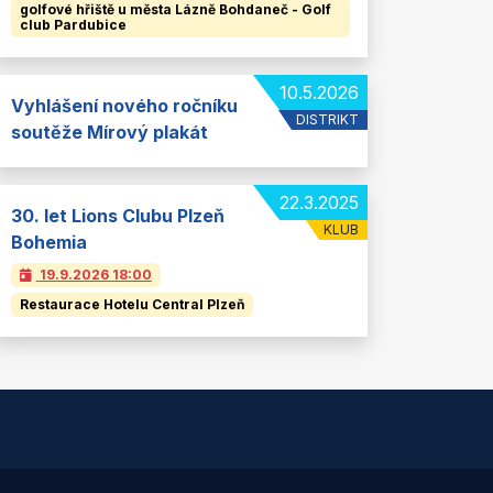
golfové hřiště u města Lázně Bohdaneč - Golf
club Pardubice
10.5.2026
Vyhlášení nového ročníku
DISTRIKT
soutěže Mírový plakát
22.3.2025
30. let Lions Clubu Plzeň
KLUB
Bohemia
19.9.2026
18:00
Restaurace Hotelu Central Plzeň