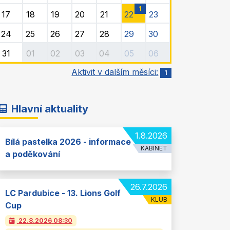
1
17
18
19
20
21
22
23
24
25
26
27
28
29
30
31
01
02
03
04
05
06
Aktivit v dalším měsíci:
1
Hlavní aktuality
1.8.2026
Bílá pastelka 2026 - informace
KABINET
a poděkování
26.7.2026
LC Pardubice - 13. Lions Golf
KLUB
Cup
22.8.2026
08:30