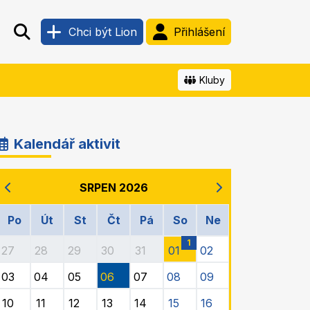
Chci být Lion
Přihlášení
Kluby
Kalendář aktivit
SRPEN 2026
Po
Út
St
Čt
Pá
So
Ne
1
27
28
29
30
31
01
02
03
04
05
06
07
08
09
10
11
12
13
14
15
16