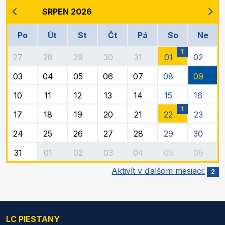
SRPEN 2026
Po
Út
St
Čt
Pá
So
Ne
1
27
28
29
30
31
01
02
03
04
05
06
07
08
09
10
11
12
13
14
15
16
1
17
18
19
20
21
22
23
24
25
26
27
28
29
30
31
01
02
03
04
05
06
Aktivít v ďalšom mesiaci:
2
LC PIESTANY