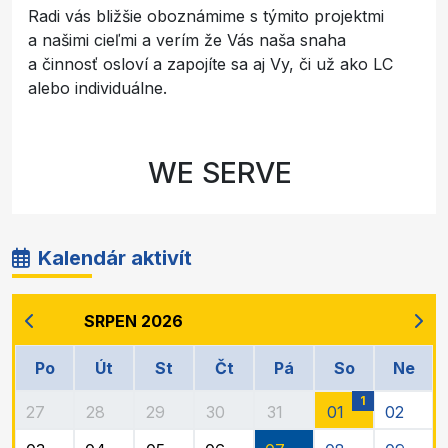
Radi vás bližšie oboznámime s týmito projektmi
a našimi cieľmi a verím že Vás naša snaha
a činnosť osloví a zapojíte sa aj Vy, či už ako LC
alebo individuálne.
WE SERVE
Kalendár aktivít
SRPEN 2026
Po
Út
St
Čt
Pá
So
Ne
1
27
28
29
30
31
01
02