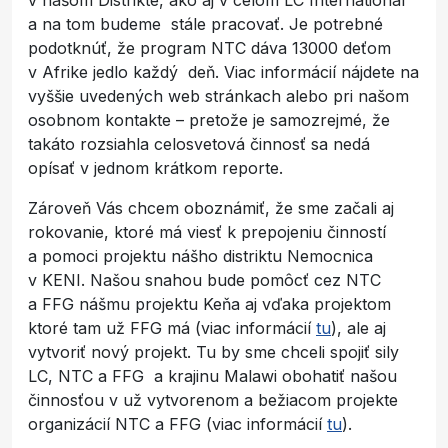
a na tom budeme stále pracovať. Je potrebné
podotknúť, že program NTC dáva 13000 deťom
v Afrike jedlo každý deň. Viac informácií nájdete na
vyššie uvedených web stránkach alebo pri našom
osobnom kontakte – pretože je samozrejmé, že
takáto rozsiahla celosvetová činnosť sa nedá
opísať v jednom krátkom reporte.
Zároveň Vás chcem oboznámiť, že sme začali aj
rokovanie, ktoré má viesť k prepojeniu činností
a pomoci projektu nášho distriktu Nemocnica
v KENI. Našou snahou bude pomôcť cez NTC
a FFG nášmu projektu Keňa aj vďaka projektom
ktoré tam už FFG má (viac informácií
tu
), ale aj
vytvoriť nový projekt. Tu by sme chceli spojiť sily
LC, NTC a FFG a krajinu Malawi obohatiť našou
činnosťou v už vytvorenom a bežiacom projekte
organizácií NTC a FFG (viac informácií
tu
).