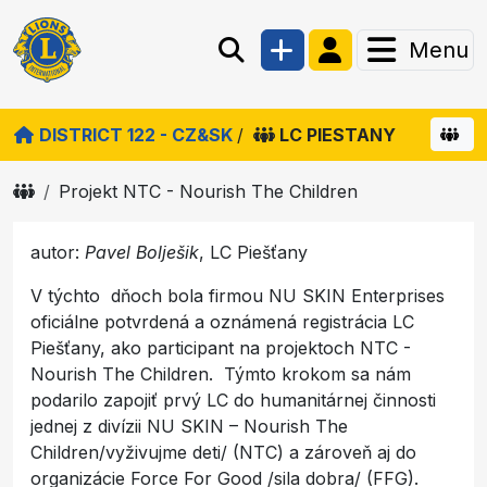
Menu
DISTRICT 122 - CZ&SK
/
LC PIESTANY
Projekt NTC - Nourish The Children
autor:
Pavel Bolješik
, LC Piešťany
V týchto dňoch bola firmou NU SKIN Enterprises
oficiálne potvrdená a oznámená registrácia LC
Piešťany, ako participant na projektoch NTC -
Nourish The Children. Týmto krokom sa nám
podarilo zapojiť prvý LC do humanitárnej činnosti
jednej z divízii NU SKIN – Nourish The
Children/vyživujme deti/ (NTC) a zároveň aj do
organizácie Force For Good /sila dobra/ (FFG).