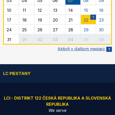
03
04
05
06
07
08
09
10
11
12
13
14
15
16
1
17
18
19
20
21
22
23
24
25
26
27
28
29
30
31
01
02
03
04
05
06
Aktivít v ďalšom mesiaci:
1
LC PIESTANY
LCI - DISTRIKT 122 ČESKÁ REPUBLIKA A SLOVENSKÁ
REPUBLIKA
We serve