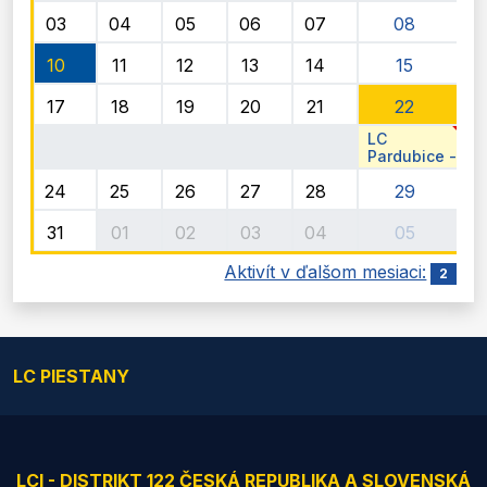
136. Velké
03
04
05
06
07
08
Pardubické
10
11
12
13
14
15
17
18
19
20
21
22
LC
Pardubice -
13. Lions
24
25
26
27
28
29
Golf Cup
31
01
02
03
04
05
Aktivít v ďalšom mesiaci:
2
LC PIESTANY
LCI - DISTRIKT 122 ČESKÁ REPUBLIKA A SLOVENSKÁ