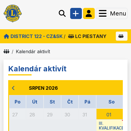
Menu
DISTRICT 122 - CZ&SK
/
LC PIESTANY
Kalendár aktivít
Kalendár aktivít
SRPEN 2026
Po
Út
St
Čt
Pá
So
27
28
29
30
31
01
III.
KVALIFIKACE