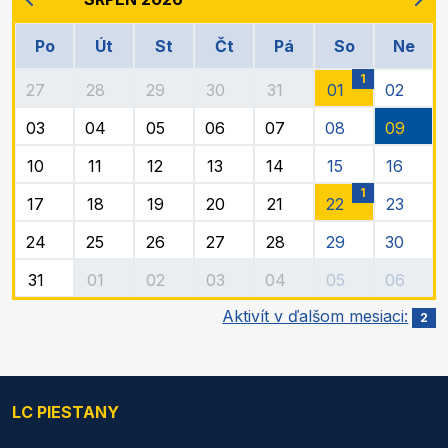
Po
Út
St
Čt
Pá
So
Ne
1
27
28
29
30
31
01
02
03
04
05
06
07
08
09
10
11
12
13
14
15
16
1
17
18
19
20
21
22
23
24
25
26
27
28
29
30
31
01
02
03
04
05
06
Aktivít v ďalšom mesiaci:
2
LC PIESTANY