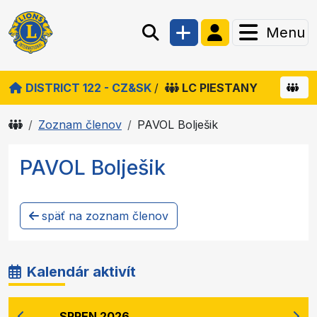
Menu
DISTRICT 122 - CZ&SK
/
LC PIESTANY
Zoznam členov
PAVOL Bolješik
PAVOL Bolješik
späť na zoznam členov
Kalendár aktivít
SRPEN 2026