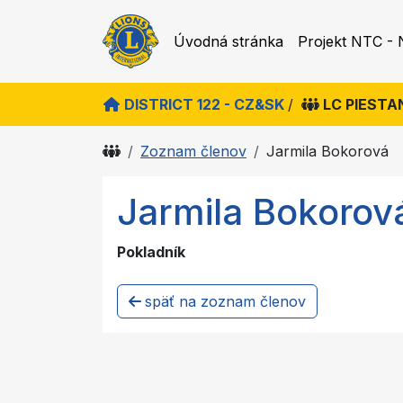
Úvodná stránka
Projekt NTC - 
DISTRICT 122 - CZ&SK
/
LC PIESTA
Zoznam členov
Jarmila Bokorová
Jarmila Bokorov
Pokladník
späť na zoznam členov