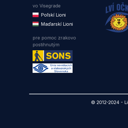
vo Visegrade
Poľskí Lioni
Maďarskí Lioni
pre pomoc zrakovo
postihnutým
© 2012-2024 -
L