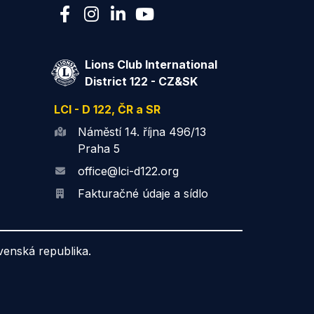
Lions Club International
District 122 - CZ&SK
LCI - D 122, ČR a SR
Náměstí 14. října 496/13
Praha 5
office@lci-d122.org
Fakturačné údaje a sídlo
ovenská republika.