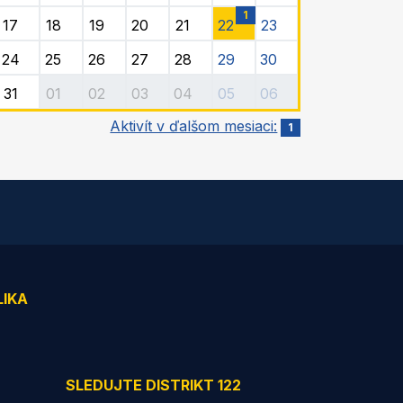
1
17
18
19
20
21
22
23
24
25
26
27
28
29
30
31
01
02
03
04
05
06
Aktivít v ďalšom mesiaci:
1
LIKA
SLEDUJTE DISTRIKT 122