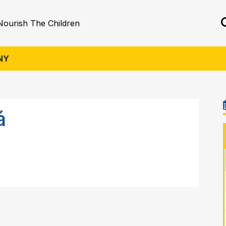
Nourish The Children
NY
á