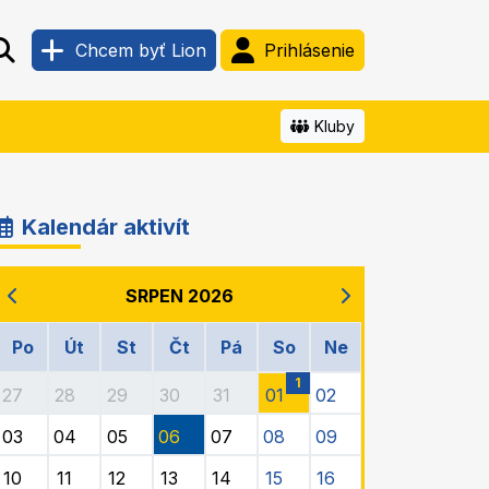
Chcem byť Lion
Prihlásenie
Kluby
Kalendár aktivít
SRPEN 2026
Po
Út
St
Čt
Pá
So
Ne
1
27
28
29
30
31
01
02
03
04
05
06
07
08
09
10
11
12
13
14
15
16