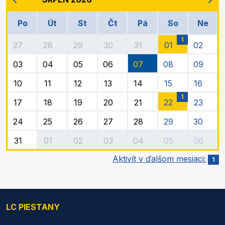
Po
Út
St
Čt
Pá
So
Ne
1
27
28
29
30
31
01
02
03
04
05
06
07
08
09
10
11
12
13
14
15
16
1
17
18
19
20
21
22
23
24
25
26
27
28
29
30
31
01
02
03
04
05
06
Aktivít v ďalšom mesiaci:
1
LC PIESTANY