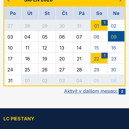
Po
Út
St
Čt
Pá
So
Ne
1
27
28
29
30
31
01
02
03
04
05
06
07
08
09
10
11
12
13
14
15
16
1
17
18
19
20
21
22
23
24
25
26
27
28
29
30
31
01
02
03
04
05
06
Aktivít v ďalšom mesiaci:
2
LC PIESTANY