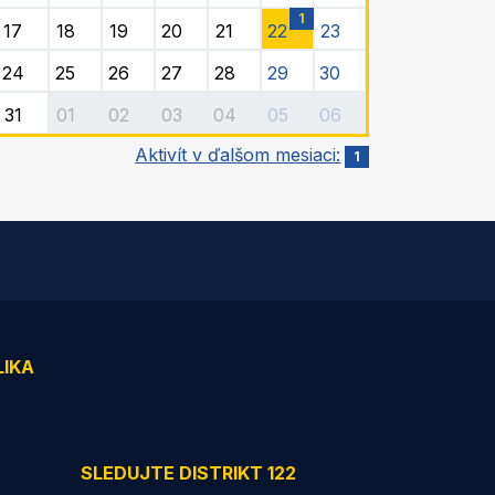
1
17
18
19
20
21
22
23
24
25
26
27
28
29
30
31
01
02
03
04
05
06
Aktivít v ďalšom mesiaci:
1
LIKA
SLEDUJTE DISTRIKT 122