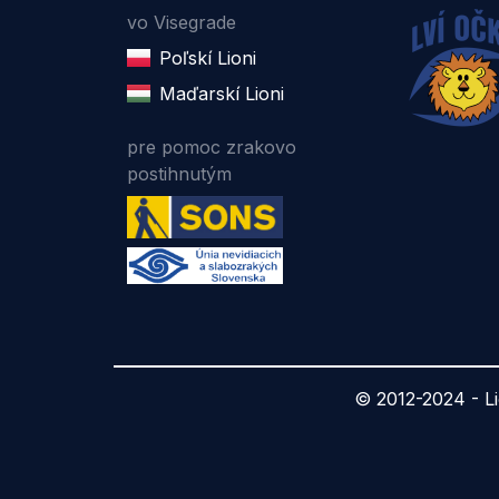
vo Visegrade
Poľskí Lioni
Maďarskí Lioni
pre pomoc zrakovo
postihnutým
© 2012-2024 -
L