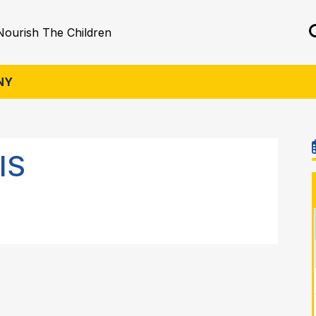
Nourish The Children
NY
IS