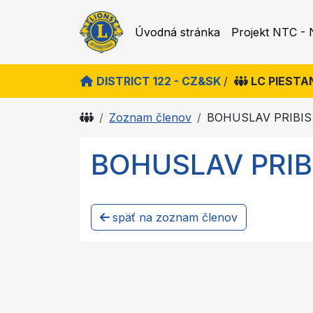
Úvodná stránka
Projekt NTC - 
DISTRICT 122 - CZ&SK
/
LC PIESTA
Zoznam členov
BOHUSLAV PRIBIS
BOHUSLAV PRIB
späť na zoznam členov