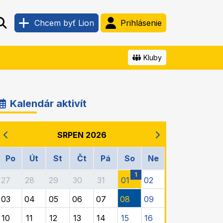
Chcem byť Lion
Prihlásenie
Kluby
Kalendár aktivít
SRPEN 2026
Po
Út
St
Čt
Pá
So
Ne
1
27
28
29
30
31
01
02
03
04
05
06
07
08
09
10
11
12
13
14
15
16