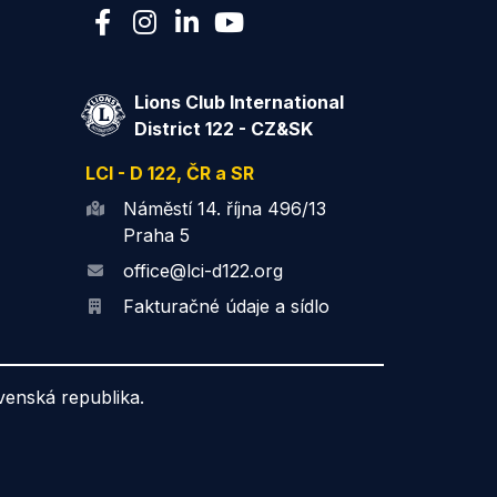
Lions Club International
District 122 - CZ&SK
LCI - D 122, ČR a SR
Náměstí 14. října 496/13
Praha 5
office@lci-d122.org
Fakturačné údaje a sídlo
ovenská republika.