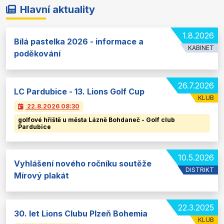
Hlavní aktuality
1.8.2026
Bílá pastelka 2026 - informace a
KABINET
poděkování
26.7.2026
LC Pardubice - 13. Lions Golf Cup
KLUB
22.8.2026
08:30
golfové hřiště u města Lázně Bohdaneč - Golf club
Pardubice
10.5.2026
Vyhlášení nového ročníku soutěže
DISTRIKT
Mírový plakát
22.3.2025
30. let Lions Clubu Plzeň Bohemia
KLUB