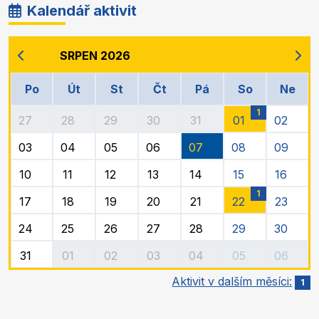
Kalendář aktivit
SRPEN 2026
Po
Út
St
Čt
Pá
So
Ne
1
27
28
29
30
31
01
02
03
04
05
06
07
08
09
10
11
12
13
14
15
16
1
17
18
19
20
21
22
23
24
25
26
27
28
29
30
31
01
02
03
04
05
06
Aktivit v dalším měsíci:
1