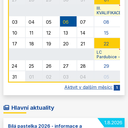
III.
KVALIFIKACE
136. Velké
03
04
05
06
07
08
Pardubické
10
11
12
13
14
15
17
18
19
20
21
22
LC
Pardubice -
13. Lions
24
25
26
27
28
29
Golf Cup
31
01
02
03
04
05
Aktivit v dalším měsíci:
1
Hlavní aktuality
1.8.2026
Bílá pastelka 2026 - informace a