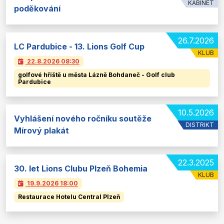
KABINET
poděkování
26.7.2026
LC Pardubice - 13. Lions Golf Cup
KLUB
22.8.2026
08:30
golfové hřiště u města Lázně Bohdaneč - Golf club
Pardubice
10.5.2026
Vyhlášení nového ročníku soutěže
DISTRIKT
Mírový plakát
22.3.2025
30. let Lions Clubu Plzeň Bohemia
KLUB
19.9.2026
18:00
Restaurace Hotelu Central Plzeň