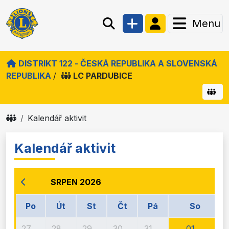
Menu
DISTRIKT 122 - ČESKÁ REPUBLIKA A SLOVENSKÁ
REPUBLIKA
/
LC PARDUBICE
Kalendář aktivit
Kalendář aktivit
SRPEN 2026
Po
Út
St
Čt
Pá
So
27
28
29
30
31
01