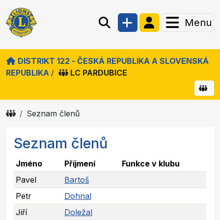
Menu
DISTRIKT 122 - ČESKÁ REPUBLIKA A SLOVENSKÁ
REPUBLIKA
/
LC PARDUBICE
Seznam členů
Seznam členů
Jméno
Příjmení
Funkce v klubu
Pavel
Bartoš
Petr
Dohnal
Jiří
Doležal