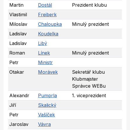
Martin
Dostál
Prezident klubu
Vlastimil
Freiberk
Miloslav
Chaloupka
Minulý prezident
Ladislav
Koudelka
Ladislav
Libý
Roman
Línek
Minulý prezident
Petr
Ministr
Otakar
Morávek
Sekretář klubu
Klubmajster
Správce WEBu
Alexandr
Pumprla
1. viceprezident
Jiří
Skalický
Petr
Vašíček
Jaroslav
Vávra