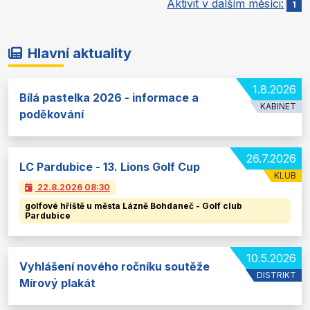
Aktivit v dalším měsíci:
1
Hlavní aktuality
1.8.2026
Bílá pastelka 2026 - informace a
KABINET
poděkování
26.7.2026
LC Pardubice - 13. Lions Golf Cup
KLUB
22.8.2026
08:30
golfové hřiště u města Lázně Bohdaneč - Golf club
Pardubice
10.5.2026
Vyhlášení nového ročníku soutěže
DISTRIKT
Mírový plakát