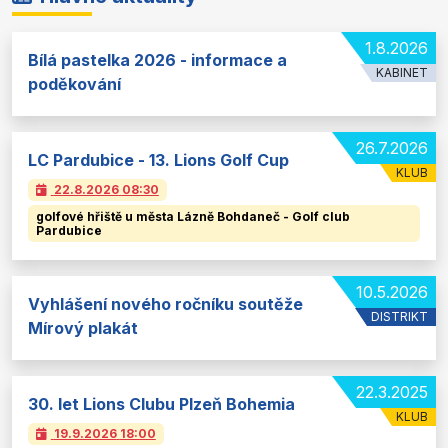
1.8.2026
Bílá pastelka 2026 - informace a
KABINET
poděkování
26.7.2026
LC Pardubice - 13. Lions Golf Cup
KLUB
22.8.2026
08:30
golfové hřiště u města Lázně Bohdaneč - Golf club
Pardubice
10.5.2026
Vyhlášení nového ročníku soutěže
DISTRIKT
Mírový plakát
22.3.2025
30. let Lions Clubu Plzeň Bohemia
KLUB
19.9.2026
18:00