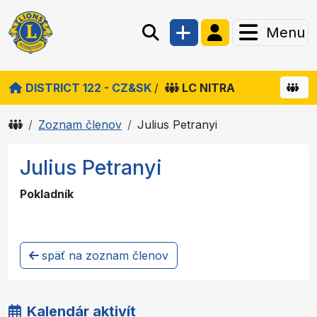
Menu
DISTRICT 122 - CZ&SK
/
LC NITRA
Zoznam členov
Julius Petranyi
Julius Petranyi
Pokladník
späť na zoznam členov
Kalendár aktivít