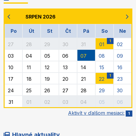
SRPEN 2026
Po
Út
St
Čt
Pá
So
Ne
1
27
28
29
30
31
01
02
03
04
05
06
07
08
09
10
11
12
13
14
15
16
1
17
18
19
20
21
22
23
24
25
26
27
28
29
30
31
01
02
03
04
05
06
Aktivít v ďalšom mesiaci:
1
Hlavné aktuality