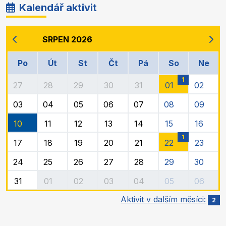
Kalendář aktivit
SRPEN 2026
Po
Út
St
Čt
Pá
So
Ne
1
27
28
29
30
31
01
02
03
04
05
06
07
08
09
10
11
12
13
14
15
16
1
17
18
19
20
21
22
23
24
25
26
27
28
29
30
31
01
02
03
04
05
06
Aktivit v dalším měsíci:
2