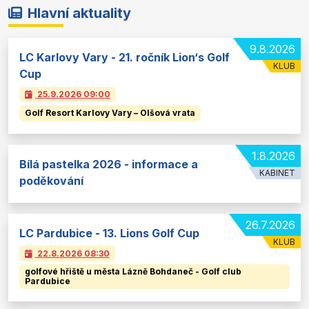
Hlavní aktuality
9.8.2026
LC Karlovy Vary - 21. ročník Lion‘s Golf
KLUB
Cup
25.9.2026
09:00
Golf Resort Karlovy Vary – Olšová vrata
1.8.2026
Bílá pastelka 2026 - informace a
KABINET
poděkování
26.7.2026
LC Pardubice - 13. Lions Golf Cup
KLUB
22.8.2026
08:30
golfové hřiště u města Lázně Bohdaneč - Golf club
Pardubice