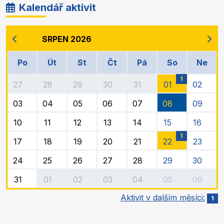
Kalendář aktivit
SRPEN 2026
Po
Út
St
Čt
Pá
So
Ne
1
27
28
29
30
31
01
02
03
04
05
06
07
08
09
10
11
12
13
14
15
16
1
17
18
19
20
21
22
23
24
25
26
27
28
29
30
31
01
02
03
04
05
06
Aktivit v dalším měsíci:
1