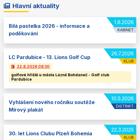
Hlavní aktuality
1.8.2026
Bílá pastelka 2026 - informace a
KABINET
poděkování
26.7.2026
LC Pardubice - 13. Lions Golf Cup
KLUB
22.8.2026
08:30
golfové hřiště u města Lázně Bohdaneč - Golf club
Pardubice
10.5.2026
Vyhlášení nového ročníku soutěže
DISTRIKT
Mírový plakát
22.3.2025
30. let Lions Clubu Plzeň Bohemia
KLUB