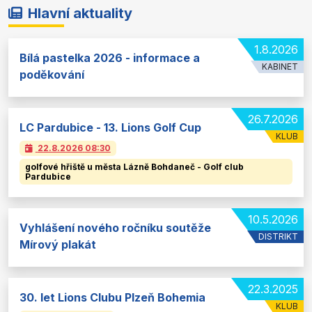
Hlavní aktuality
1.8.2026
Bílá pastelka 2026 - informace a
KABINET
poděkování
26.7.2026
LC Pardubice - 13. Lions Golf Cup
KLUB
22.8.2026
08:30
golfové hřiště u města Lázně Bohdaneč - Golf club
Pardubice
10.5.2026
Vyhlášení nového ročníku soutěže
DISTRIKT
Mírový plakát
22.3.2025
30. let Lions Clubu Plzeň Bohemia
KLUB