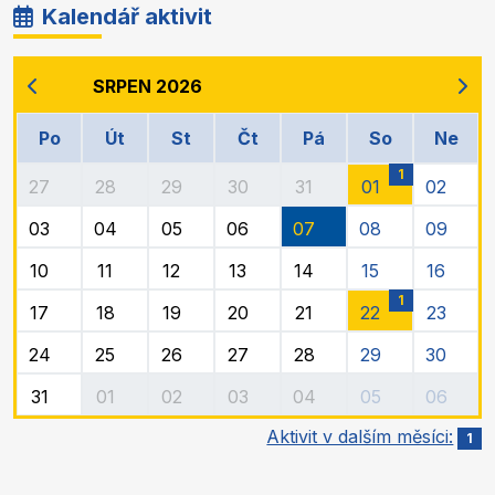
Kalendář aktivit
SRPEN 2026
Po
Út
St
Čt
Pá
So
Ne
1
27
28
29
30
31
01
02
03
04
05
06
07
08
09
10
11
12
13
14
15
16
1
17
18
19
20
21
22
23
24
25
26
27
28
29
30
31
01
02
03
04
05
06
Aktivit v dalším měsíci:
1