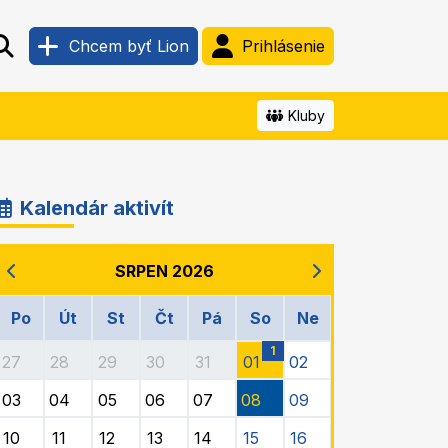
Chcem byť Lion
Prihlásenie
Kluby
Kalendár aktivít
SRPEN 2026
Po
Út
St
Čt
Pá
So
Ne
1
27
28
29
30
31
01
02
03
04
05
06
07
08
09
10
11
12
13
14
15
16