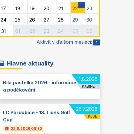
1
17
18
19
20
21
22
23
24
25
26
27
28
29
30
31
01
02
03
04
05
06
Aktivít v ďalšom mesiaci:
1
Hlavné aktuality
1.8.2026
Bílá pastelka 2026 - informace
KABINET
a poděkování
26.7.2026
LC Pardubice - 13. Lions Golf
KLUB
Cup
22.8.2026
08:30