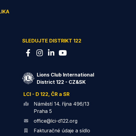
LIKA
SLEDUJTE DISTRIKT 122
Lions Club International
District 122 - CZ&SK
LCI - D 122, ČR a SR
Náměstí 14. října 496/13
Praha 5
office@lci-d122.org
Fakturačné údaje a sídlo