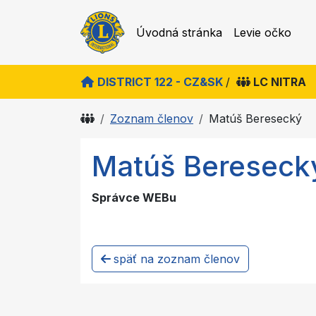
Úvodná stránka
Levie očko
DISTRICT 122 - CZ&SK
/
LC NITRA
Zoznam členov
Matúš Beresecký
Matúš Bereseck
Správce WEBu
späť na zoznam členov