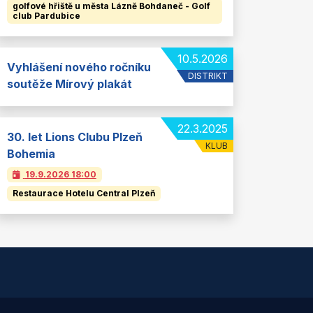
golfové hřiště u města Lázně Bohdaneč - Golf
club Pardubice
10.5.2026
Vyhlášení nového ročníku
DISTRIKT
soutěže Mírový plakát
22.3.2025
30. let Lions Clubu Plzeň
KLUB
Bohemia
19.9.2026
18:00
Restaurace Hotelu Central Plzeň