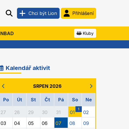
Chci být Lion
Přihlášení
ENBAD
Kluby
Kalendář aktivit
SRPEN 2026
Po
Út
St
Čt
Pá
So
Ne
1
27
28
29
30
31
01
02
03
04
05
06
07
08
09