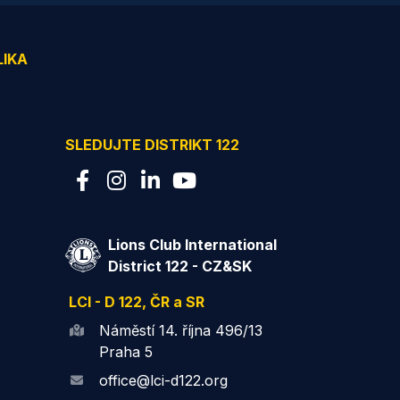
LIKA
SLEDUJTE DISTRIKT 122
Lions Club International
District 122 - CZ&SK
LCI - D 122, ČR a SR
Náměstí 14. října 496/13
Praha 5
office@lci-d122.org