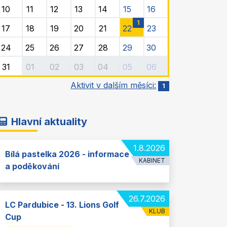
10
11
12
13
14
15
16
1
17
18
19
20
21
22
23
24
25
26
27
28
29
30
31
01
02
03
04
05
06
Aktivit v dalším měsíci:
1
Hlavní aktuality
1.8.2026
Bílá pastelka 2026 - informace
KABINET
a poděkování
26.7.2026
LC Pardubice - 13. Lions Golf
KLUB
Cup