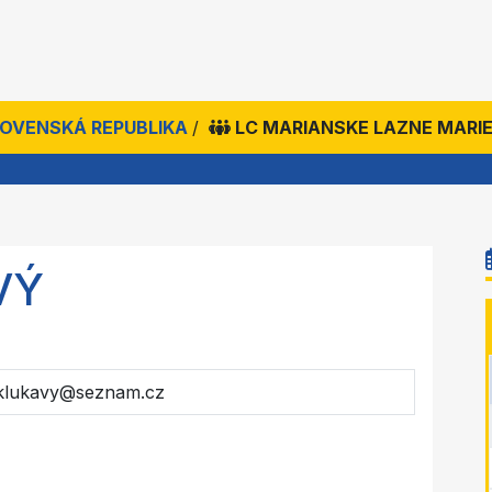
SLOVENSKÁ REPUBLIKA
/
LC MARIANSKE LAZNE MARI
VÝ
.klukavy@seznam.cz