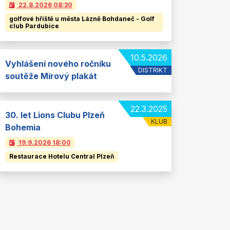
22.8.2026
08:30
golfové hřiště u města Lázně Bohdaneč - Golf
club Pardubice
10.5.2026
Vyhlášení nového ročníku
DISTRIKT
soutěže Mírový plakát
22.3.2025
30. let Lions Clubu Plzeň
KLUB
Bohemia
19.9.2026
18:00
Restaurace Hotelu Central Plzeň