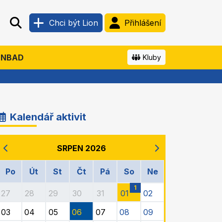
Chci být Lion
Přihlášení
ENBAD
Kluby
Kalendář aktivit
SRPEN 2026
Po
Út
St
Čt
Pá
So
Ne
1
27
28
29
30
31
01
02
03
04
05
06
07
08
09