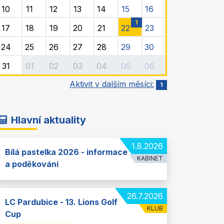
10
11
12
13
14
15
16
1
17
18
19
20
21
22
23
24
25
26
27
28
29
30
31
01
02
03
04
05
06
Aktivit v dalším měsíci:
1
Hlavní aktuality
1.8.2026
Bílá pastelka 2026 - informace
KABINET
a poděkování
26.7.2026
LC Pardubice - 13. Lions Golf
KLUB
Cup