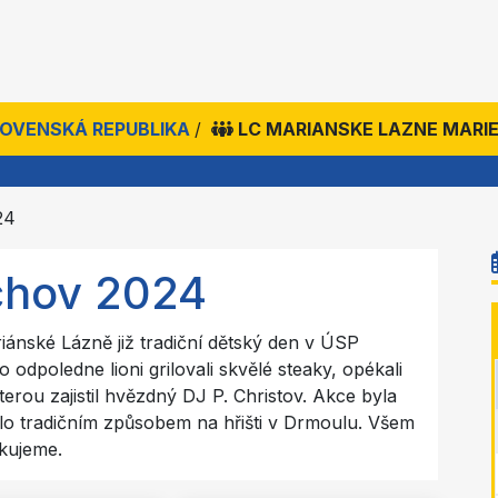
SLOVENSKÁ REPUBLIKA
/
LC MARIANSKE LAZNE MARI
24
chov 2024
iánské Lázně již tradiční dětský den v ÚSP
dpoledne lioni grilovali skvělé steaky, opékali
terou zajistil hvězdný DJ P. Christov. Akce byla
lo tradičním způsobem na hřišti v Drmoulu. Všem
ěkujeme.