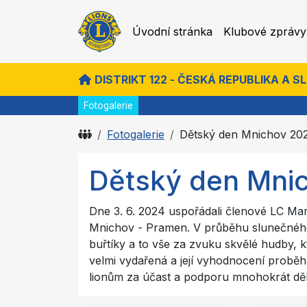
Úvodní stránka
Klubové zprávy
DISTRIKT 122 - ČESKÁ REPUBLIKA A 
Fotogalerie
Fotogalerie
Dětský den Mnichov 20
Dětský den Mni
Dne 3. 6. 2024 uspořádali členové LC Mar
Mnichov - Pramen. V průběhu slunečného o
buřtíky a to vše za zvuku skvělé hudby, k
velmi vydařená a její vyhodnocení proběh
lionům za účast a podporu mnohokrát d