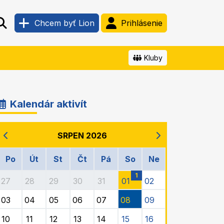
Chcem byť Lion
Prihlásenie
Kluby
Kalendár aktivít
SRPEN 2026
Po
Út
St
Čt
Pá
So
Ne
1
27
28
29
30
31
01
02
03
04
05
06
07
08
09
10
11
12
13
14
15
16