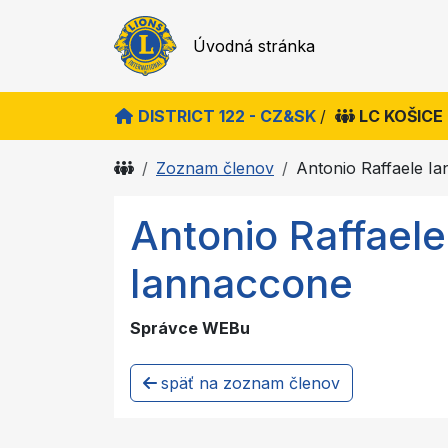
Úvodná stránka
DISTRICT 122 - CZ&SK
/
LC KOŠICE
Zoznam členov
Antonio Raffaele I
Antonio Raffaele
Iannaccone
Správce WEBu
späť na zoznam členov