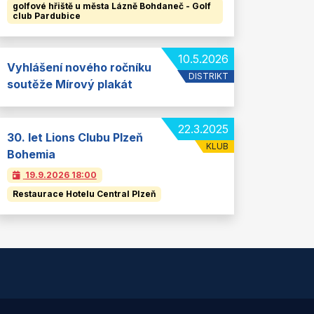
golfové hřiště u města Lázně Bohdaneč - Golf
club Pardubice
10.5.2026
Vyhlášení nového ročníku
DISTRIKT
soutěže Mírový plakát
22.3.2025
30. let Lions Clubu Plzeň
KLUB
Bohemia
19.9.2026
18:00
Restaurace Hotelu Central Plzeň