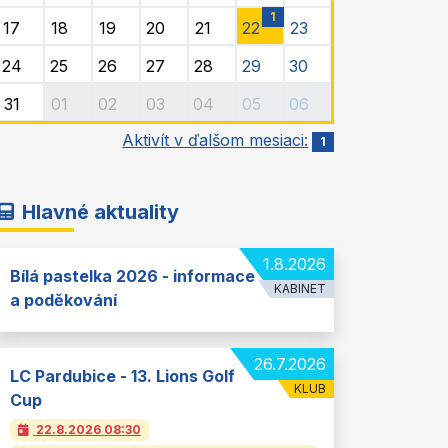
1
17
18
19
20
21
22
23
24
25
26
27
28
29
30
31
01
02
03
04
05
06
Aktivít v ďalšom mesiaci:
1
Hlavné aktuality
1.8.2026
Bílá pastelka 2026 - informace
KABINET
a poděkování
26.7.2026
LC Pardubice - 13. Lions Golf
KLUB
Cup
22.8.2026
08:30