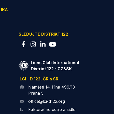
LIKA
SLEDUJTE DISTRIKT 122
Lions Club International
District 122 - CZ&SK
LCI - D 122, ČR a SR
Náměstí 14. října 496/13
Praha 5
office@lci-d122.org
Fakturačné údaje a sídlo