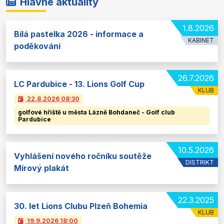
Hlavné aktuality
1.8.2026
Bílá pastelka 2026 - informace a
KABINET
poděkování
26.7.2026
LC Pardubice - 13. Lions Golf Cup
KLUB
22.8.2026
08:30
golfové hřiště u města Lázně Bohdaneč - Golf club
Pardubice
10.5.2026
Vyhlášení nového ročníku soutěže
DISTRIKT
Mírový plakát
22.3.2025
30. let Lions Clubu Plzeň Bohemia
KLUB
19.9.2026
18:00