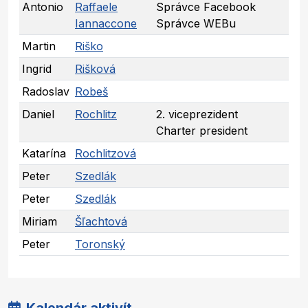
Antonio
Raffaele
Správce Facebook
Iannaccone
Správce WEBu
Martin
Riško
Ingrid
Rišková
Radoslav
Robeš
Daniel
Rochlitz
2. viceprezident
Charter president
Katarína
Rochlitzová
Peter
Szedlák
Peter
Szedlák
Miriam
Šľachtová
Peter
Toronský
Kalendár aktivít