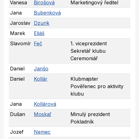
Vanesa
Birošová
Marketingový ředitel
Jana
Bubenková
Jaroslav
Dzurik
Marek
Eliáš
Slavomír
Feč
1. viceprezident
Sekretář klubu
Ceremoniář
Daniel
Janšo
Daniel
Kollár
Klubmajster
Pověřenec pro aktivity
klubu
Jana
Kollárová
Dušan
Moskaľ
Minulý prezident
Pokladník
Jozef
Nemec