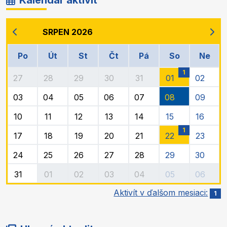
SRPEN 2026
Po
Út
St
Čt
Pá
So
Ne
1
27
28
29
30
31
01
02
03
04
05
06
07
08
09
10
11
12
13
14
15
16
1
17
18
19
20
21
22
23
24
25
26
27
28
29
30
31
01
02
03
04
05
06
Aktivít v ďalšom mesiaci:
1