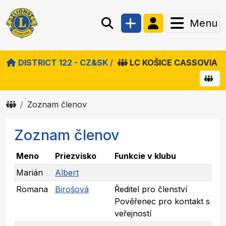
Menu
DISTRICT 122 - CZ&SK
/
LC KOŠICE CASSOVIA
Zoznam členov
Zoznam členov
Meno
Priezvisko
Funkcie v klubu
Marián
Albert
Romana
Birošová
Ředitel pro členství
Pověřenec pro kontakt s
veřejností