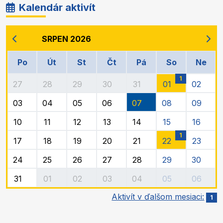
Kalendár aktivít
SRPEN 2026
Po
Út
St
Čt
Pá
So
Ne
1
27
28
29
30
31
01
02
03
04
05
06
07
08
09
10
11
12
13
14
15
16
1
17
18
19
20
21
22
23
24
25
26
27
28
29
30
31
01
02
03
04
05
06
Aktivít v ďalšom mesiaci:
1