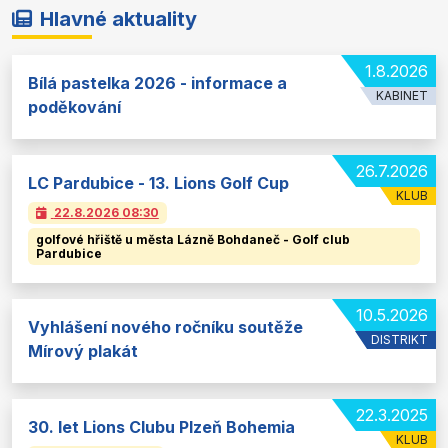
Hlavné aktuality
1.8.2026
Bílá pastelka 2026 - informace a
KABINET
poděkování
26.7.2026
LC Pardubice - 13. Lions Golf Cup
KLUB
22.8.2026
08:30
golfové hřiště u města Lázně Bohdaneč - Golf club
Pardubice
10.5.2026
Vyhlášení nového ročníku soutěže
DISTRIKT
Mírový plakát
22.3.2025
30. let Lions Clubu Plzeň Bohemia
KLUB