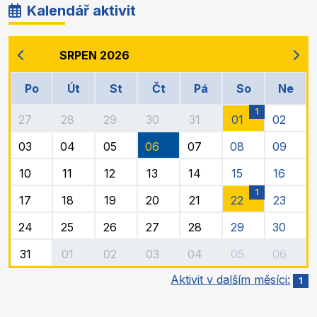
Kalendář aktivit
SRPEN 2026
Po
Út
St
Čt
Pá
So
Ne
1
27
28
29
30
31
01
02
03
04
05
06
07
08
09
10
11
12
13
14
15
16
1
17
18
19
20
21
22
23
24
25
26
27
28
29
30
31
01
02
03
04
05
06
Aktivit v dalším měsíci:
1