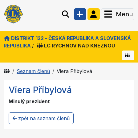
Menu
DISTRIKT 122 - ČESKÁ REPUBLIKA A SLOVENSKÁ
REPUBLIKA
/
LC RYCHNOV NAD KNEZNOU
Seznam členů
Viera Přibylová
Viera Přibylová
Minulý prezident
zpět na seznam členů