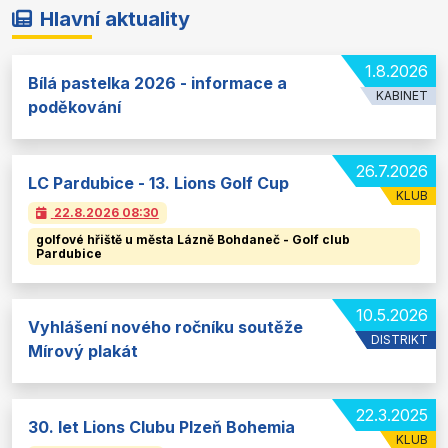
Hlavní aktuality
1.8.2026
Bílá pastelka 2026 - informace a
KABINET
poděkování
26.7.2026
LC Pardubice - 13. Lions Golf Cup
KLUB
22.8.2026
08:30
golfové hřiště u města Lázně Bohdaneč - Golf club
Pardubice
10.5.2026
Vyhlášení nového ročníku soutěže
DISTRIKT
Mírový plakát
22.3.2025
30. let Lions Clubu Plzeň Bohemia
KLUB