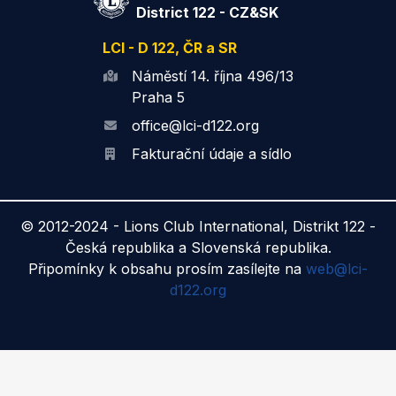
District 122 - CZ&SK
LCI - D 122, ČR a SR
Náměstí 14. října 496/13
Praha 5
office@lci-d122.org
Fakturační údaje a sídlo
© 2012-2024 -
Lions Club International, Distrikt 122 -
Česká republika a Slovenská republika.
Připomínky k obsahu prosím zasílejte na
web@lci-
d122.org