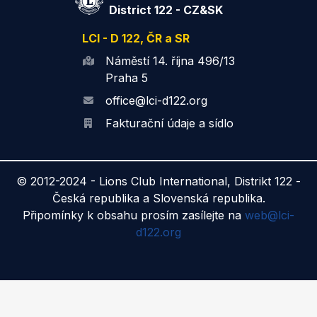
District 122 - CZ&SK
LCI - D 122, ČR a SR
Náměstí 14. října 496/13
Praha 5
office@lci-d122.org
Fakturační údaje a sídlo
© 2012-2024 -
Lions Club International, Distrikt 122 -
Česká republika a Slovenská republika.
Připomínky k obsahu prosím zasílejte na
web@lci-
d122.org