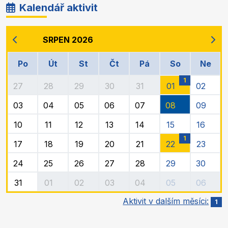
Kalendář aktivit
SRPEN 2026
Po
Út
St
Čt
Pá
So
Ne
1
27
28
29
30
31
01
02
03
04
05
06
07
08
09
10
11
12
13
14
15
16
1
17
18
19
20
21
22
23
24
25
26
27
28
29
30
31
01
02
03
04
05
06
Aktivit v dalším měsíci:
1