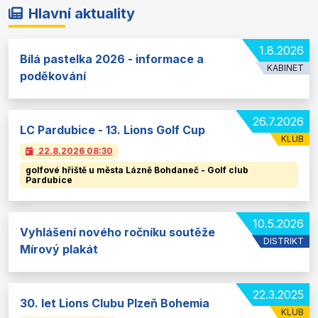
Hlavní aktuality
1.8.2026
Bílá pastelka 2026 - informace a
KABINET
poděkování
26.7.2026
LC Pardubice - 13. Lions Golf Cup
KLUB
22.8.2026
08:30
golfové hřiště u města Lázně Bohdaneč - Golf club
Pardubice
10.5.2026
Vyhlášení nového ročníku soutěže
DISTRIKT
Mírový plakát
22.3.2025
30. let Lions Clubu Plzeň Bohemia
KLUB