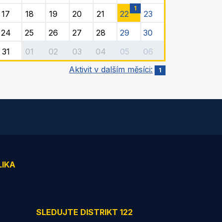
1
17
18
19
20
21
22
23
24
25
26
27
28
29
30
31
01
02
03
04
05
06
Aktivit v dalším měsíci:
1
LIKA
SLEDUJTE DISTRIKT 122