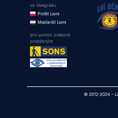
ve Visegrádu
Polští Lioni
Maďarští Lioni
pro pomoc zrakově
postiženým
© 2012-2024 -
L