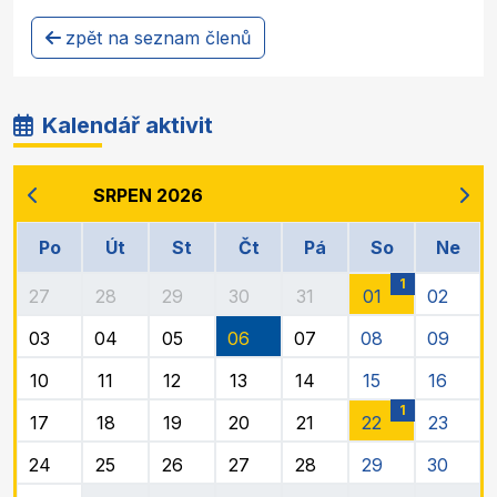
zpět na seznam členů
Kalendář aktivit
SRPEN 2026
Po
Út
St
Čt
Pá
So
Ne
1
27
28
29
30
31
01
02
03
04
05
06
07
08
09
10
11
12
13
14
15
16
1
17
18
19
20
21
22
23
24
25
26
27
28
29
30