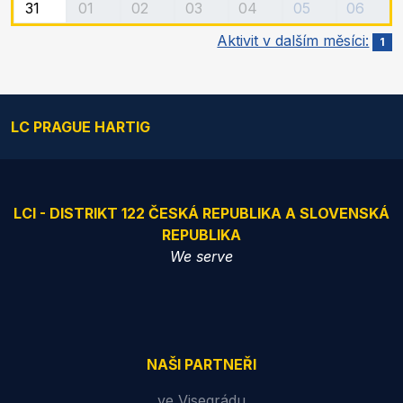
31
01
02
03
04
05
06
Aktivit v dalším měsíci:
1
LC PRAGUE HARTIG
LCI - DISTRIKT 122 ČESKÁ REPUBLIKA A SLOVENSKÁ
REPUBLIKA
We serve
NAŠI PARTNEŘI
ve Visegrádu