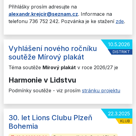
Přihlášky prosím adresujte na
alexandr.krejcir@seznam.cz
. Informace na
telefonu 736 752 242. Pozvánka je ke stažení
zde
.
10.5.2026
Vyhlášení nového ročníku
DISTRIKT
soutěže Mírový plakát
Téma soutěže
Mírový plakát
v roce 2026/27 je
Harmonie v Lidstvu
Podmínky soutěže - viz prosím
stránku projektu
22.3.2025
30. let Lions Clubu Plzeň
KLUB
Bohemia