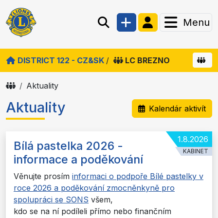
Menu
DISTRICT 122 - CZ&SK
/
LC BREZNO
Aktuality
Aktuality
Kalendár aktivít
1.8.2026
Bílá pastelka 2026 -
KABINET
informace a poděkování
Věnujte prosím
informaci o podpoře Bílé pastelky v
roce 2026 a poděkování zmocněnkyně pro
spolupráci se SONS
všem,
kdo se na ní podíleli přímo nebo finančním