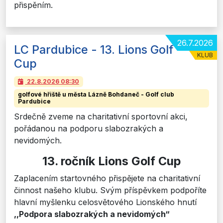
přispěním.
26.7.2026
LC Pardubice - 13. Lions Golf
KLUB
Cup
22.8.2026
08:30
golfové hřiště u města Lázně Bohdaneč - Golf club
Pardubice
Srdečně zveme na charitativní sportovní akci,
pořádanou na podporu slabozrakých a
nevidomých.
13. ročník Lions Golf Cup
Zaplacením startovného přispějete na charitativní
činnost našeho klubu. Svým příspěvkem podpoříte
hlavní myšlenku celosvětového Lionského hnutí
,,Podpora slabozrakých a nevidomých“