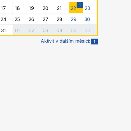
1
17
18
19
20
21
22
23
24
25
26
27
28
29
30
31
01
02
03
04
05
06
Aktivit v dalším měsíci:
1