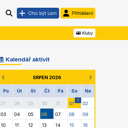
Chci být Lion
Přihlášení
Kluby
Kalendář aktivit
SRPEN 2026
Po
Út
St
Čt
Pá
So
Ne
1
27
28
29
30
31
01
02
03
04
05
06
07
08
09
10
11
12
13
14
15
16