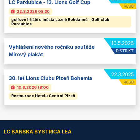
LC Pardubice - 13. Lions Golf Cup
KLUB
22.8.2026
08:30
golfové hřiště u města Lázně Bohdaneč - Golf club
Pardubice
10.5.2026
Vyhlášení nového ročníku soutěže
DISTRIKT
Mírový plakát
22.3.2025
30. let Lions Clubu Plzeň Bohemia
KLUB
19.9.2026
18:00
Restaurace Hotelu Central Plzeň
LC BANSKA BYSTRICA LEA