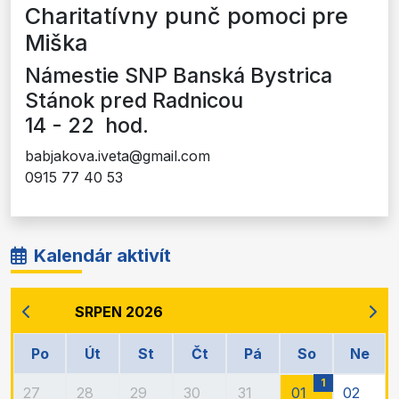
Charitatívny punč pomoci pre
Miška
Námestie SNP Banská Bystrica
Stánok pred Radnicou
14 - 22 hod.
babjakova.iveta@gmail.com
0915 77 40 53
Kalendár aktivít
SRPEN 2026
Po
Út
St
Čt
Pá
So
Ne
1
27
28
29
30
31
01
02