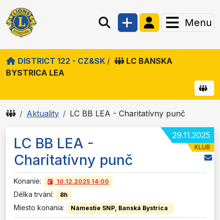
Menu
DISTRICT 122 - CZ&SK
/
LC BANSKA
BYSTRICA LEA
Aktuality
LC BB LEA - Charitatívny punč
29.11.2025
LC BB LEA -
KLUB
Charitatívny punč
Konanie:
10.12.2025
14:00
Délka trvání:
8h
Miesto konania:
Námestie SNP, Banská Bystrica